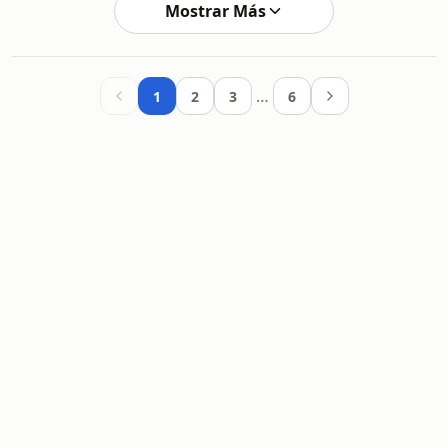
Mostrar Más
…
1
2
3
6