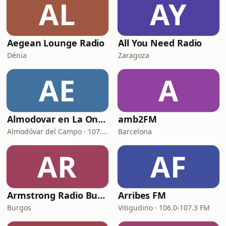
AL
AY
Aegean Lounge Radio
All You Need Radio
Dénia
Zaragoza
AE
A
Almodovar en La Onda
amb2FM
Almodóvar del Campo · 107.2 FM
Barcelona
AR
AF
Armstrong Radio Burgos
Arribes FM
Burgos
Vitigudino · 106.0-107.3 FM