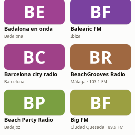
BE
BF
Badalona en onda
Balearic FM
Badalona
Ibiza
BC
BR
Barcelona city radio
BeachGrooves Radio
Barcelona
Málaga · 103.1 FM
BP
BF
Beach Party Radio
Big FM
Badajoz
Ciudad Quesada · 89.9 FM