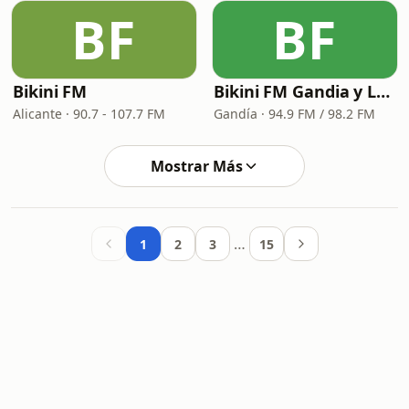
BF
BF
Bikini FM
Bikini FM Gandia y La Safor
Alicante · 90.7 - 107.7 FM
Gandía · 94.9 FM / 98.2 FM
Mostrar Más
…
1
2
3
15