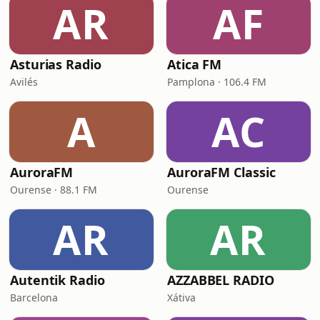
AR
AF
Asturias Radio
Atica FM
Avilés
Pamplona · 106.4 FM
A
AC
AuroraFM
AuroraFM Classic
Ourense · 88.1 FM
Ourense
AR
AR
Autentik Radio
AZZABBEL RADIO
Barcelona
Xátiva