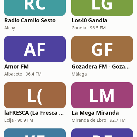
RC
LG
Radio Camilo Sesto
Los40 Gandia
Alcoy
Gandía · 96.5 FM
AF
GF
Amor FM
Gozadera FM - Gozadera Vieja Escuela
Albacete · 96.4 FM
Málaga
L(
LM
laFRESCA (La Fresca FM)
La Mega Miranda
Écija · 96.9 FM
Miranda de Ebro · 92.7 FM