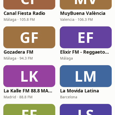
Canal Fiesta Radio
MuyBuena València
Málaga · 105.8 FM
Valencia · 106.3 FM
GF
EF
Gozadera FM
Elixir FM - Reggaeton Party
Málaga · 94.3 FM
Málaga
LK
LM
La Kalle FM 88.8 MADRID
La Movida Latina
Madrid · 88.8 FM
Barcelona
FF
LS