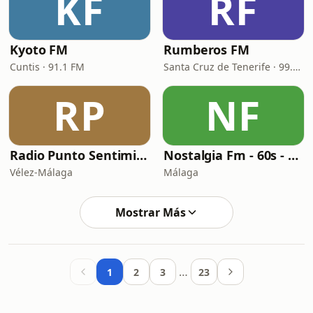
KF
RF
Kyoto FM
Rumberos FM
Cuntis · 91.1 FM
Santa Cruz de Tenerife · 99.2 FM
RP
NF
Radio Punto Sentimientos
Nostalgia Fm - 60s - 70s
Vélez-Málaga
Málaga
Mostrar Más
…
1
2
3
23