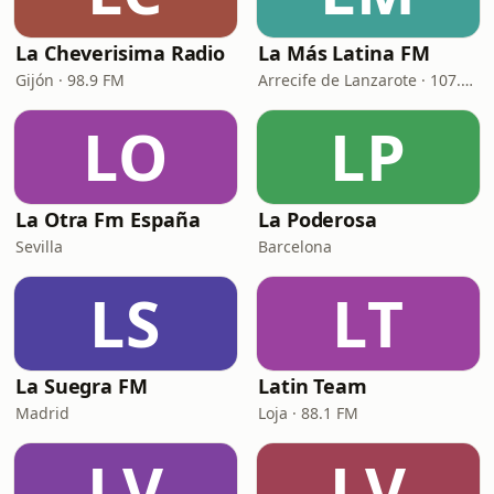
La Cheverisima Radio
La Más Latina FM
Gijón · 98.9 FM
Arrecife de Lanzarote · 107.4 FM
LO
LP
La Otra Fm España
La Poderosa
Sevilla
Barcelona
LS
LT
La Suegra FM
Latin Team
Madrid
Loja · 88.1 FM
LV
LV