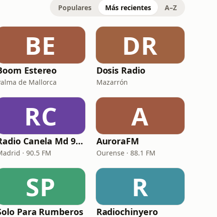
Populares
Más recientes
A–Z
BE
DR
Boom Estereo
Dosis Radio
Palma de Mallorca
Mazarrón
RC
A
Radio Canela Md 90.5 fm
AuroraFM
Madrid · 90.5 FM
Ourense · 88.1 FM
SP
R
Solo Para Rumberos
Radiochinyero