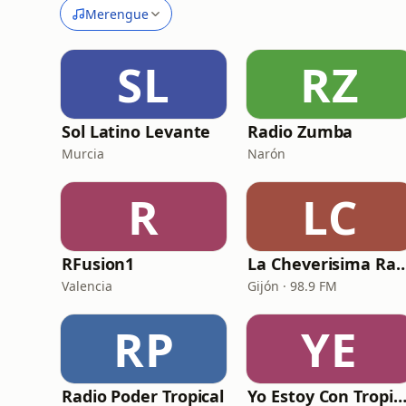
Merengue
SL
RZ
Sol Latino Levante
Radio Zumba
Murcia
Narón
R
LC
RFusion1
La Cheverisima
Valencia
Gijón · 98.9 FM
RP
YE
Radio Poder Tropical
Yo Estoy Con Tropicana - Espa