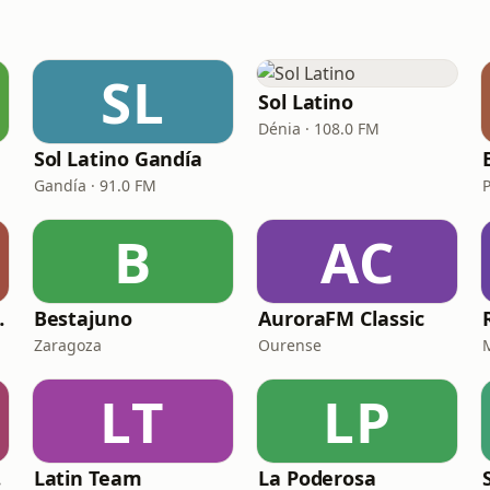
SL
Sol Latino
Dénia · 108.0 FM
Sol Latino Gandía
Gandía · 91.0 FM
B
AC
 Radio
Bestajuno
AuroraFM Classic
Zaragoza
Ourense
LT
LP
ña
Latin Team
La Poderosa