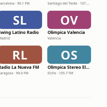
Barcelona · 90.1 FM
Santiago del Teide · 107.7 FM
SL
OV
Swing Latino Radio
Olimpica Valencia
Madrid
Valencia
RL
OS
Radio La Nueva FM
Olímpica Stereo Elche
Zaragoza · 99.0 FM
Elche · 105.7 FM