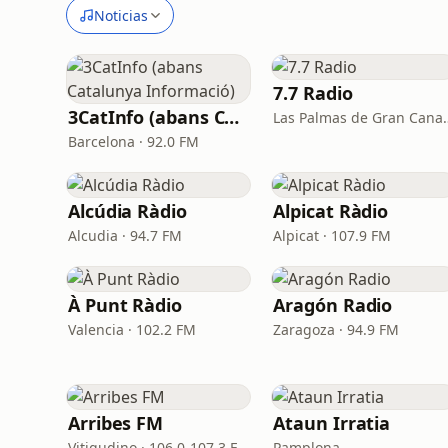
Noticias
7.7 Radio
3CatInfo (abans Catalunya Informació)
Las Palmas de G
Barcelona · 92.0 FM
Alcúdia Ràdio
Alpicat Ràdio
Alcudia · 94.7 FM
Alpicat · 107.9 FM
À Punt Ràdio
Aragón Radio
Valencia · 102.2 FM
Zaragoza · 94.9 FM
Arribes FM
Ataun Irratia
Vitigudino · 106.0-107.3 FM
Pamplona