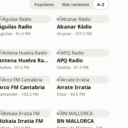
Populares
Más recientes
A–Z
Águilas Radio
Alcanar Ràdio
Águilas · 91.4 FM
Alcanar · 107.5 FM
Antena Huelva Radio
APQ Radio
Huelva · 97.3 FM
Oviedo · 91.5 FM
Arco FM Cantabria
Arrate Irratia
Santander · 103.2 FM
Éibar · 93.6 FM
Bizkaia Irratia FM
BN MALLORCA
Bilbao · 102.6 FM
Palma de Mallorca · 106.5 FM