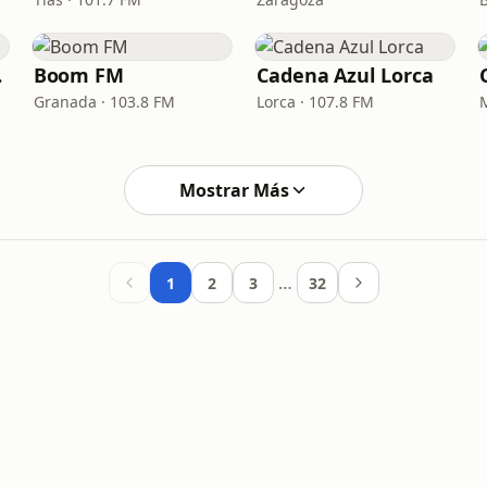
orm
Boom FM
Cadena Azul Lorca
Granada · 103.8 FM
Lorca · 107.8 FM
Mostrar Más
…
1
2
3
32