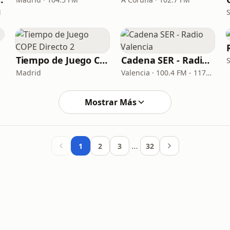
M
S
Tiempo de Juego COPE Directo 2
Cadena SER - Radio Valencia
S
Madrid
Valencia · 100.4 FM - 1179 AM
Mostrar Más
…
1
2
3
32