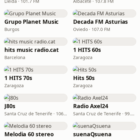
Lleida · 101.7 FM
Albacete · 107.8 FM
Grupo Planet Music
Decada FM Asturias
Burgos
Oviedo · 107.0 FM
hits music radio.cat
1 HITS 60s
Barcelona
Zaragoza
1 HITS 70s
Hits 50s
Zaragoza
Zaragoza
J80s
Radio Axel24
Santa Cruz de Tenerife · 106.0 FM
Santa Cruz de Tenerife · 99.3 FM
Melodia 60 stereo
suenaQsuena