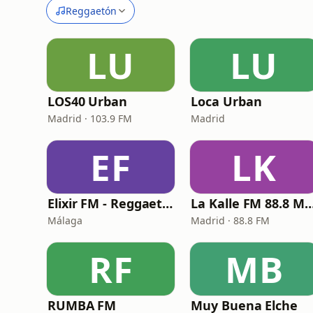
Reggaetón
LU
LU
LOS40 Urban
Loca Urban
Madrid · 103.9 FM
Madrid
EF
LK
Elixir FM - Reggaeton Party
La Kalle FM 88.8 M
Málaga
Madrid · 88.8 FM
RF
MB
RUMBA FM
Muy Buena Elche