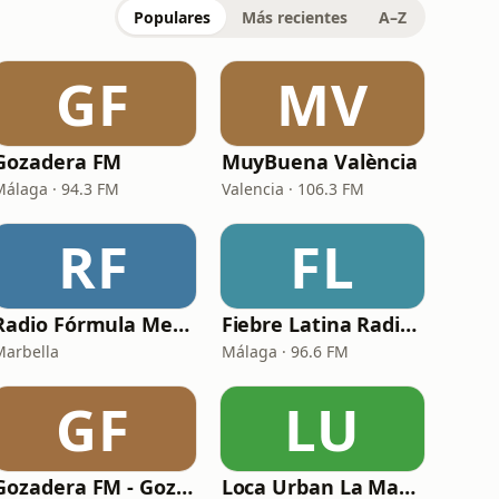
Populares
Más recientes
A–Z
GF
MV
Gozadera FM
MuyBuena València
Málaga · 94.3 FM
Valencia · 106.3 FM
RF
FL
Radio Fórmula Mega
Fiebre Latina Radio 96.6 FM
Marbella
Málaga · 96.6 FM
GF
LU
Gozadera FM - Gozadera Vieja Escuela
Loca Urban La Mancha