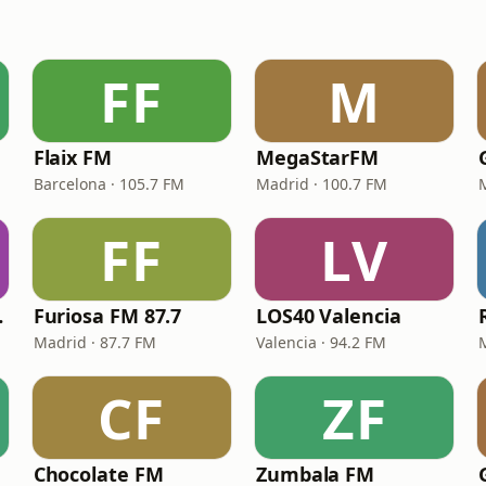
FF
M
Flaix FM
MegaStarFM
Barcelona · 105.7 FM
Madrid · 100.7 FM
FF
LV
ADRID
Furiosa FM 87.7
LOS40 Valencia
Madrid · 87.7 FM
Valencia · 94.2 FM
CF
ZF
Chocolate FM
Zumbala FM