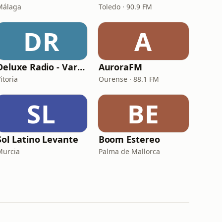
Málaga
Toledo · 90.9 FM
DR
A
Deluxe Radio - Varios
AuroraFM
itoria
Ourense · 88.1 FM
SL
BE
Sol Latino Levante
Boom Estereo
Murcia
Palma de Mallorca