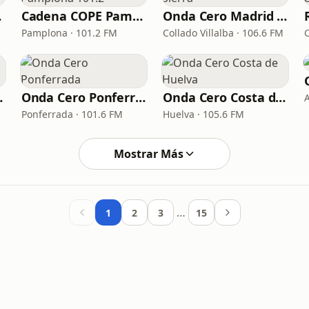
ona
Cadena COPE Pamplona 101.2
Onda Cero Madrid Sierra
Pamplona · 101.2 FM
Collado Villalba · 106.6 FM
ollano
Onda Cero Ponferrada
Onda Cero Costa de Huelva
Ponferrada · 101.6 FM
Huelva · 105.6 FM
Mostrar Más
…
1
2
3
15