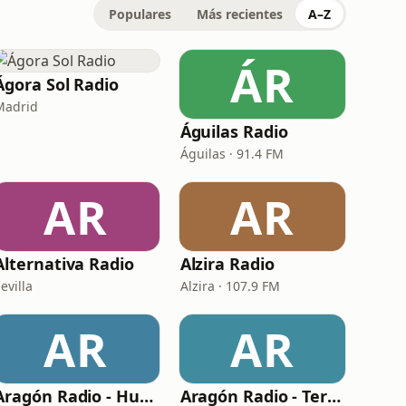
Populares
Más recientes
A–Z
ÁR
Ágora Sol Radio
Madrid
Águilas Radio
Águilas · 91.4 FM
AR
AR
Alternativa Radio
Alzira Radio
evilla
Alzira · 107.9 FM
AR
AR
Aragón Radio - Huesca
Aragón Radio - Teruel