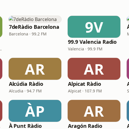
9V
7deRàdio Barcelona
Barcelona · 99.2 FM
99.9 Valencia Radio
ran Canaria · 89.6 FM
Valencia · 99.9 FM
AR
AR
Alcúdia Ràdio
Alpicat Ràdio
Alcudia · 94.7 FM
Alpicat · 107.9 FM
S
ÀP
AR
io
À Punt Ràdio
Aragón Radio