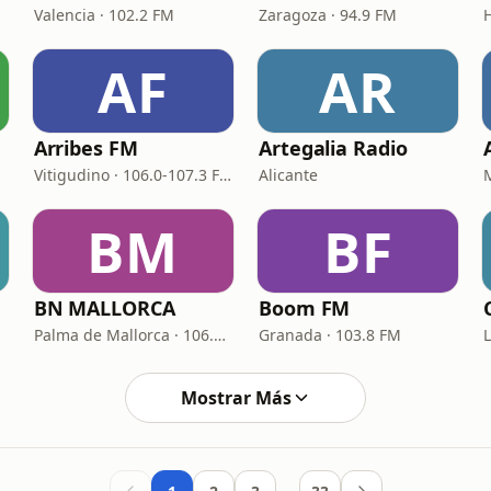
Valencia · 102.2 FM
Zaragoza · 94.9 FM
AF
AR
Arribes FM
Artegalia Radio
Vitigudino · 106.0-107.3 FM
Alicante
BM
BF
BN MALLORCA
Boom FM
Palma de Mallorca · 106.5 FM
Granada · 103.8 FM
Mostrar Más