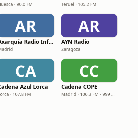
Huesca · 90.0 FM
Teruel · 105.2 FM
AR
AR
Axarquía Radio Información
AYN Radio
Madrid
Zaragoza
CA
CC
Cadena Azul Lorca
Cadena COPE
Lorca · 107.8 FM
Madrid · 106.3 FM - 999 AM