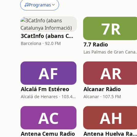
Programas
7R
3CatInfo (abans Catalunya Informació)
Barcelona · 92.0 FM
7.7 Radio
Las Palmas de G
AF
AR
Alcalá Fm Estéreo
Alcanar Ràdio
Alcalá de Henares · 103.4 FM
Alcanar · 107.5 FM
AC
AH
Antena Cemu Radio
Antena Huelva Rad