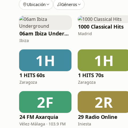
Ubicación
Géneros
1000 Classical Hits
06am Ibiza Underground
Madrid
Ibiza
1H
1H
1 HITS 60s
1 HITS 70s
Zaragoza
Zaragoza
2F
2R
24 FM Axarquia
29 Radio Online
Vélez-Málaga · 103.9 FM
Iniesta