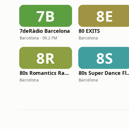
7B
8E
7deRàdio Barcelona
80 EXITS
Barcelona · 99.2 FM
Barcelona
8R
8S
80s Romantics Radio
80s Super Da
Barcelona
Barcelona