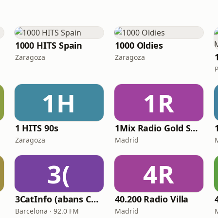
1000 HITS Spain
1000 Oldies
Zaragoza
Zaragoza
1H
1R
1 HITS 90s
1Mix Radio Gold Series
Zaragoza
Madrid
3(
4R
3CatInfo (abans Catalunya Informació)
40.200 Radio Villa
Barcelona · 92.0 FM
Madrid