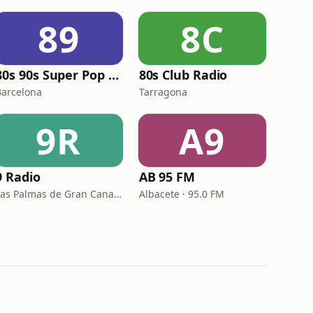
89
8C
80s 90s Super Pop Hits
80s Club Radio
Barcelona
Tarragona
9R
A9
9 Radio
AB 95 FM
Las Palmas de Gran Canaria · 97.7 FM
Albacete · 95.0 FM