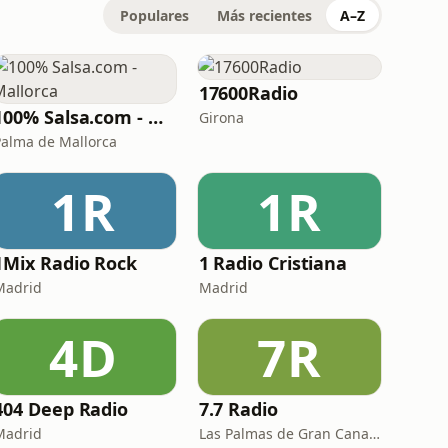
Populares
Más recientes
A–Z
17600Radio
100% Salsa.com - Mallorca
Girona
Palma de Mallorca
1R
1R
1Mix Radio Rock
1 Radio Cristiana
Madrid
Madrid
4D
7R
404 Deep Radio
7.7 Radio
Madrid
Las Palmas de Gran Canaria · 89.6 FM