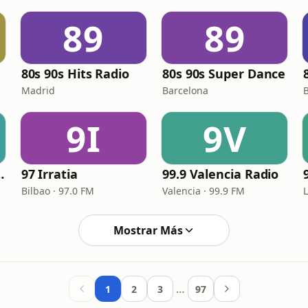
89
89
80s 90s Hits Radio
80s 90s Super Dance
Madrid
Barcelona
9I
9V
nce Floor
97 Irratia
99.9 Valencia Radio
Bilbao · 97.0 FM
Valencia · 99.9 FM
Mostrar Más
…
1
2
3
97