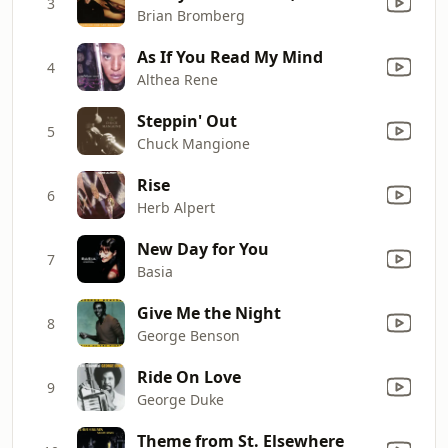
3
Brian Bromberg
As If You Read My Mind
4
Althea Rene
Steppin' Out
5
Chuck Mangione
Rise
6
Herb Alpert
New Day for You
7
Basia
Give Me the Night
8
George Benson
Ride On Love
9
George Duke
Theme from St. Elsewhere