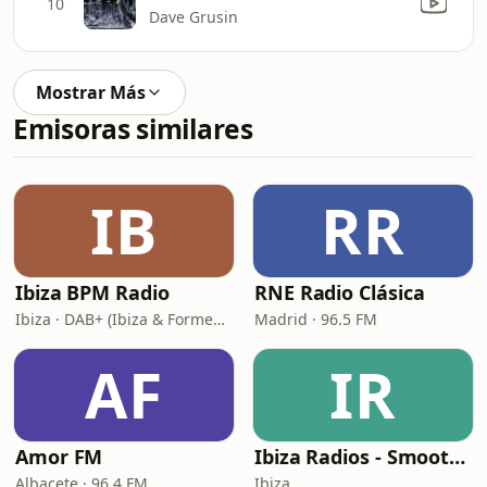
10
Dave Grusin
Mostrar Más
Emisoras similares
IB
RR
Ibiza BPM Radio
RNE Radio Clásica
Ibiza · DAB+ (Ibiza & Formentera, Madrid, Barcelona)
Madrid · 96.5 FM
AF
IR
Amor FM
Ibiza Radios - Smooth Jazz
Albacete · 96.4 FM
Ibiza