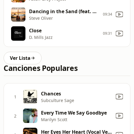
Dancing in the Sand (feat. Peter White)
09:34
Steve Oliver
Close
09:31
D. Mills Jazz
Ver Lista
Canciones Populares
Chances
1
Subculture Sage
Every Time We Say Goodbye
2
Marilyn Scott
Her Eyes Her Heart (Vocal Version)