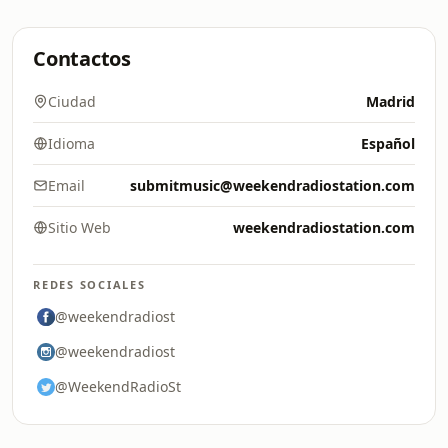
Contactos
Ciudad
Madrid
Idioma
Español
Email
submitmusic@weekendradiostation.com
Sitio Web
weekendradiostation.com
REDES SOCIALES
@weekendradiost
@weekendradiost
@WeekendRadioSt