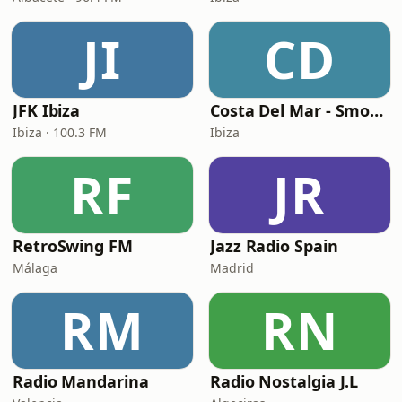
JI
CD
JFK Ibiza
Costa Del Mar - Smooth Jazz
Ibiza · 100.3 FM
Ibiza
RF
JR
RetroSwing FM
Jazz Radio Spain
Málaga
Madrid
RM
RN
Radio Mandarina
Radio Nostalgia J.L