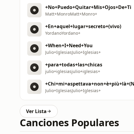
+No+Puedo+Quitar+Mis+Ojos+De+Ti
Matt+MonroMatt+Monro+
+En+aquel+lugar+secreto+(vivo)
YordanoYordano+
+When+I+Need+You
Julio+IglesiasJulio+Iglesias+
+para+todas+las+chicas
julio+iglesiasjulio+iglesias+
+Chi+mi+aspettava+non+è+più+là+(
Julio+IglesiasJulio+Iglesias+
Ver Lista
Canciones Populares