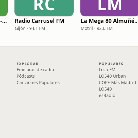
RC
LM
Nostalgia Fm - 60s - 70s
Radio Carrusel FM
La Mega 80 Almu
Gijón · 94.1 FM
Motril · 92.6 FM
EXPLORAR
POPULARES
Emisoras de radio
Loca FM
Pódcasts
LOS40 Urban
Canciones Populares
COPE Más Madrid
LOS40
esRadio