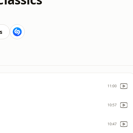
s
11:00
10:57
10:47