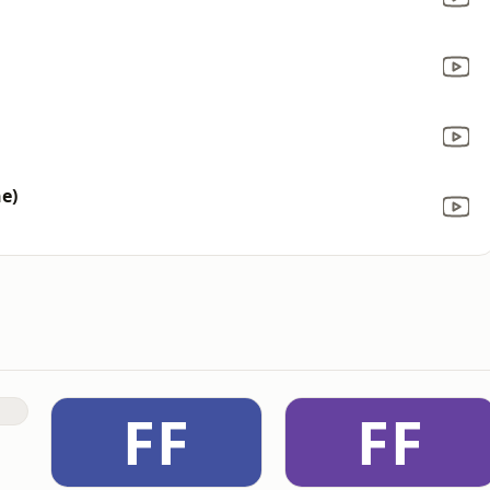
e)
FF
FF