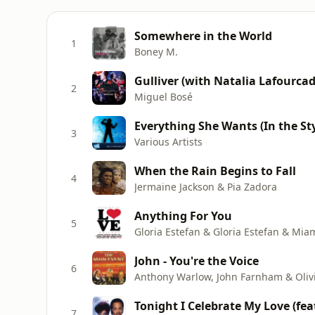
Somewhere in the World
1
Boney M.
2
Miguel Bosé
Everything She Wants (In the St
3
Various Artists
When the Rain Begins to Fall
4
Jermaine Jackson & Pia Zadora
Anything For You
5
Gloria Estefan & Gloria Estefan & Mi
John - You're the Voice
6
Anthony Warlow, John Farnham & Oliv
Tonight I Celebrate My Love (fea
7