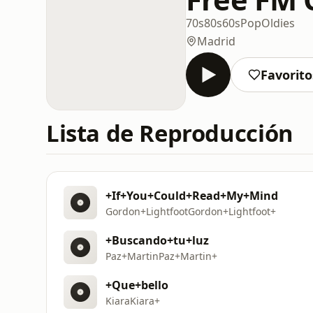
70s
80s
60s
Pop
Oldies
Madrid
Favorito
Lista de Reproducción
+If+You+Could+Read+My+Mind
Gordon+LightfootGordon+Lightfoot+
+Buscando+tu+luz
Paz+MartinPaz+Martin+
+Que+bello
KiaraKiara+