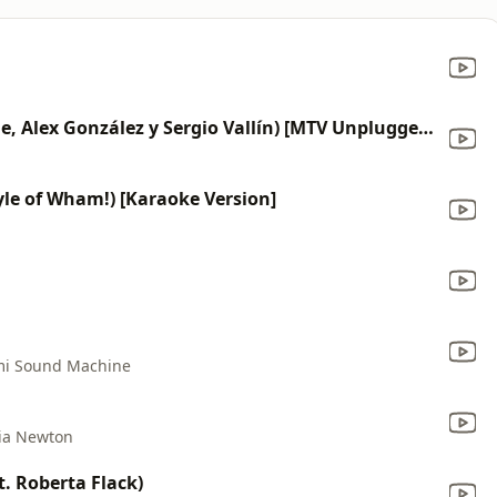
Gulliver (with Natalia Lafourcade, Alex González y Sergio Vallín) [MTV Unplugged] [Radio Edit]
yle of Wham!) [Karaoke Version]
ami Sound Machine
ia Newton
t. Roberta Flack)