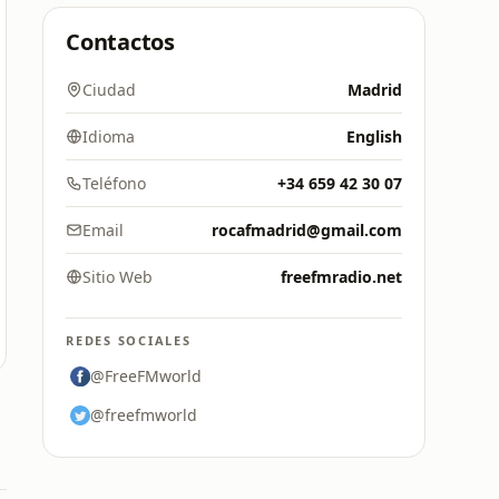
Contactos
Ciudad
Madrid
Idioma
English
Teléfono
+34 659 42 30 07
Email
rocafmadrid@gmail.com
Sitio Web
freefmradio.net
REDES SOCIALES
@FreeFMworld
@freefmworld