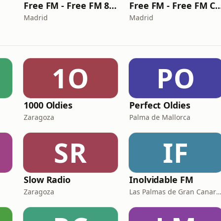
Free FM - Free FM 80s
Free FM - Free FM
Madrid
Madrid
1O
PO
1000 Oldies
Perfect Oldies
Zaragoza
Palma de Mallorca
SR
IF
Slow Radio
Inolvidable FM
Zaragoza
Las Palmas de Gran Canaria · 95.