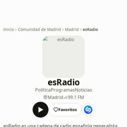
Inicio
Comunidad de Madrid
Madrid
esRadio
esRadio
Política
Programas
Noticias
Madrid
99.1 FM
Favoritos
esRadio es una cadena de radio española generalista,