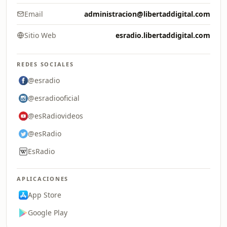
Email
administracion@libertaddigital.com
Sitio Web
esradio.libertaddigital.com
REDES SOCIALES
@esradio
@esradiooficial
@esRadiovideos
@esRadio
EsRadio
APLICACIONES
App Store
Google Play