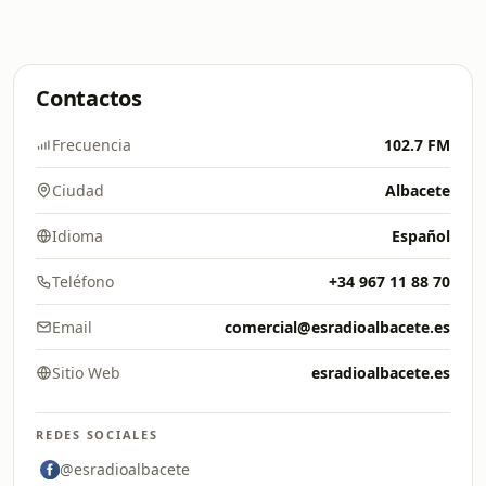
Contactos
Frecuencia
102.7 FM
Ciudad
Albacete
Idioma
Español
Teléfono
+34 967 11 88 70
Email
comercial@esradioalbacete.es
Sitio Web
esradioalbacete.es
REDES SOCIALES
@esradioalbacete