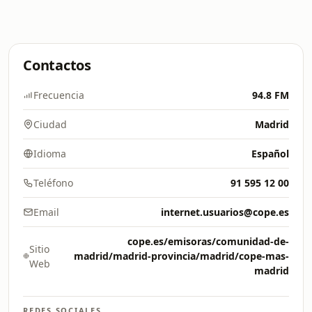
Contactos
Frecuencia
94.8 FM
Ciudad
Madrid
Idioma
Español
Teléfono
91 595 12 00
Email
internet.usuarios@cope.es
cope.es/emisoras/comunidad-de-
Sitio
madrid/madrid-provincia/madrid/cope-mas-
Web
madrid
REDES SOCIALES