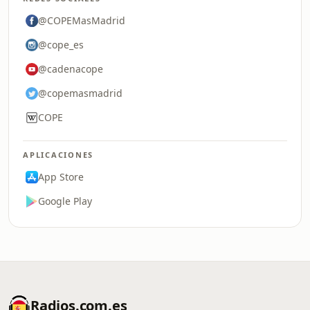
@COPEMasMadrid
@cope_es
@cadenacope
@copemasmadrid
COPE
APLICACIONES
App Store
Google Play
Radios.com.es