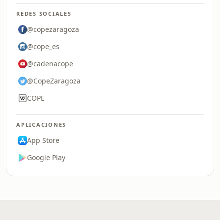
REDES SOCIALES
@copezaragoza
@cope_es
@cadenacope
@CopeZaragoza
COPE
APLICACIONES
App Store
Google Play