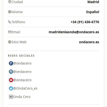
Ciudad
Madrid
Idioma
Español
Teléfono
+34 (91) 436-6776
Email
madridenlaonda@ondacero.es
Sitio Web
ondacero.es
REDES SOCIALES
@ondacero
@ondacero
@ondacero
@OndaCero_es
Onda Cero