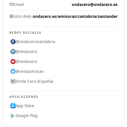
Email
ondacero@ondacero.es
Sitio Web
ondacero.es/emisoras/cantabria/santander
REDES SOCIALES
@ondacerocantabria
@ondacero
@ondacero
@ondacerocan
Onda Cero (España)
APLICACIONES
App Store
Google Play