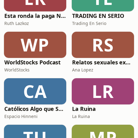
Esta ronda la paga Newton
TRADING EN SERIO
Ruth Lazkoz
Trading En Serio
WP
RS
WorldStocks Podcast
Relatos sexuales explícitos
WorldStocks
Ana Lopez
CA
LR
Católicos Algo que Saber
La Ruina
Espacio Hinneni
La Ruina
TU
MP