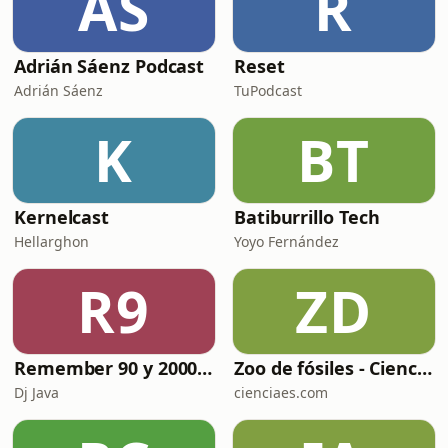
AS
R
Adrián Sáenz Podcast
Reset
Adrián Sáenz
TuPodcast
K
BT
Kernelcast
Batiburrillo Tech
Hellarghon
Yoyo Fernández
R9
ZD
Remember 90 y 2000 en PLAY WITH ME by Dj Java
Zoo de fósiles - Cienciaes.com
Dj Java
cienciaes.com