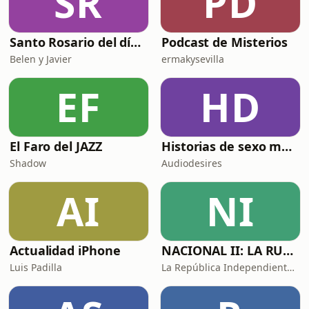
SR
PD
Santo Rosario del día. 🙏 Reza con nosotros en castellano 🇪🇸
Podcast de Misterios
Belen y Javier
ermakysevilla
EF
HD
El Faro del JAZZ
Historias de sexo muy intensas y calientes
Shadow
Audiodesires
AI
NI
Actualidad iPhone
NACIONAL II: LA RUTA DEL EXILIO
Luis Padilla
La República Independiente de la Radio