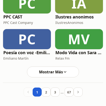
PC
IA
PPC CAST
Ilustres anonimos
PPC Cast Company
IlustresAnonimos
PC
MV
Poesía con voz -Emiliano Martín- Podcasts
Modo Vida con Sara Manzaneque
Emiliano Martín
Relax Fm
Mostrar Más
…
1
2
3
67