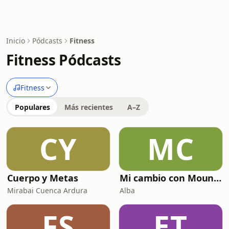
Inicio
Pódcasts
Fitness
Fitness Pódcasts
Fitness
Populares
Más recientes
A–Z
CY
MC
Cuerpo y Metas
Mi cambio con Mounjaro
Mirabai Cuenca Ardura
Alba
FS
ET