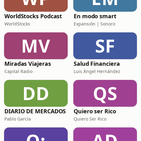
WorldStocks Podcast
En modo smart
WorldStocks
Expansión | Sonoro
MV
SF
Miradas Viajeras
Salud Financiera
Capital Radio
Luis Ángel Hernández
DD
QS
DIARIO DE MERCADOS
Quiero ser Rico
Pablo García
Quiero Ser Rico
O:
AD