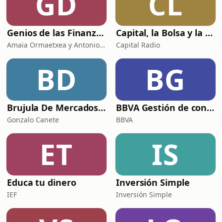
GD
CL
Genios de las Finanzas
Capital, la Bolsa y la Vida
Amaia Ormaetxea y Antonio Santamaría
Capital Radio
BD
BG
Brujula De Mercados - Economía, Geopolítica y Mercados Financieros.
BBVA Gestión de confianza
Gonzalo Canete
BBVA
ET
IS
Educa tu dinero
Inversión Simple
IEF
Inversión Simple