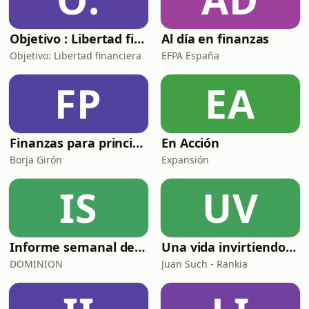
Objetivo : Libertad financiera
Al día en finanzas
Objetivo: Libertad financiera
EFPA España
FP
EA
Finanzas para principiantes
En Acción
Borja Girón
Expansión
IS
UV
Informe semanal de inversiones
Una vida invirtiendo - El Podcast de Juan Such (Rankia)
DOMINION
Juan Such - Rankia