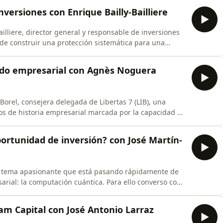
rsor desde los 14 años.Repasamos desde la creación de
nversiones con Enrique Bailly-Bailliere
ailliere, director general y responsable de inversiones
 de construir una protección sistemática para una
pia evolución de Altex: desde el retorno absoluto hacia
ores como Quality, Growth y Momentum.Repasamos
gado empresarial con Agnès Noguera
orel, consejera delegada de Libertas 7 (LIB), una
os de historia empresarial marcada por la capacidad de
izamos cómo la promoción inmobiliaria, a través de la
stóricos del grupo, complementada por una cartera de
ortunidad de inversión? con José Martín-
n tema apasionante que está pasando rápidamente de
sarial: la computación cuántica. Para ello converso con
el Departamento de Ingeniería Electrónica de la
mación multidisciplinar única, combinando Física
m Capital con José Antonio Larraz