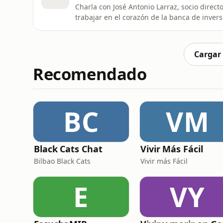
Charla con José Antonio Larraz, socio direc
trabajar en el corazón de la banca de inver
Nueva York, donde vivió en primera persona
fascinante de experiencia práctica en los d
(Private E
Cargar
Recomendado
BC
VM
Black Cats Chat
Vivir Más Fácil
Bilbao Black Cats
Vivir más Fácil
E
VY