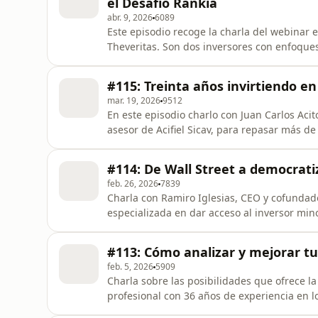
el Desafío Rankia
abr. 9, 2026
6089
Este episodio recoge la charla del webinar 
Theveritas. Son dos inversores con enfoques
muchos momentos divertidos. Nacho, desde s
económicos, los excesos de los bancos centr
#115: Treinta años invirtiendo en
blog "Inv
mar. 19, 2026
9512
En este episodio charlo con Juan Carlos Acito
asesor de Acifiel Sicav, para repasar más de
como analista en Ahorro Corporación hasta 
grandes SICAVs institucionales en Banca Mar
#114: De Wall Street a democratiz
décadas de
feb. 26, 2026
7839
Charla con Ramiro Iglesias, CEO y cofundad
especializada en dar acceso al inversor mino
mundial. Con más de 15 años de experiencia
Ramiro ha recorrido un camino poco convenc
#113: Cómo analizar y mejorar tu
10.000 millones en Wall
feb. 5, 2026
5909
Charla sobre las posibilidades que ofrece l
profesional con 36 años de experiencia en l
seguidos de Rankia), a quien entrevisté en 