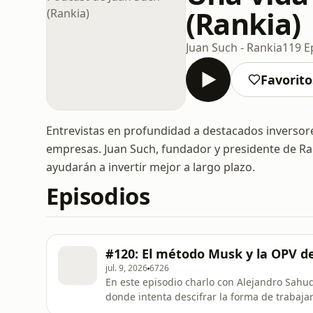
(Rankia)
Juan Such - Rankia
119 E
Favorito
Entrevistas en profundidad a destacados inversore
empresas. Juan Such, fundador y presidente de Rank
ayudarán a invertir mejor a largo plazo.
Episodios
#120: El método Musk y la OPV d
jul. 9, 2026
6726
En este episodio charlo con Alejandro Sahuq
donde intenta descifrar la forma de trabaja
con antiguos empleados de SpaceX, Tesla, P