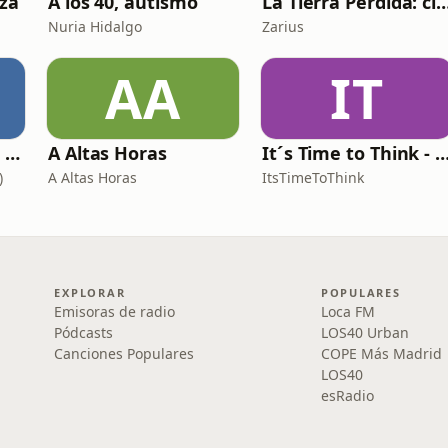
aza
A los 40, autismo
La Tierra Perdida: ciencia ficción épi
Nuria Hidalgo
Zarius
AA
IT
Growth: el podcast de Product Hackers 🚀
A Altas Horas
It´s Time to Think - ¿Nos paramos a 
)
A Altas Horas
ItsTimeToThink
EXPLORAR
POPULARES
Emisoras de radio
Loca FM
Pódcasts
LOS40 Urban
Canciones Populares
COPE Más Madrid
LOS40
esRadio