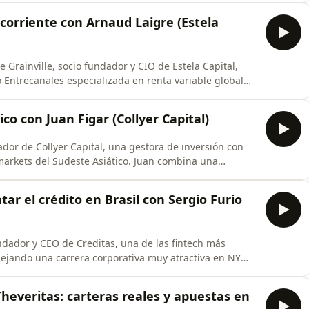
 ya hice en el episodio 84 con Emérito Quintana, es
acorriente con Arnaud Laigre (Estela
 Grainville, socio fundador y CIO de Estela Capital,
Entrecanales especializada en renta variable global
nfoque contrarian sobre la valoración. Repasamos
, leyendo a su abuelo las cotizaciones de empresas
ico con Juan Figar (Collyer Capital)
ador de Collyer Capital, una gestora de inversión con
markets del Sudeste Asiático. Juan combina una
 profesional muy poco convencional: MBA de INSEAD,
tos de emprendimiento en educación y ahora private
tar el crédito en Brasil con Sergio Furio
undador y CEO de Creditas, una de las fintech más
dejando una carrera corporativa muy atractiva en NY
 cero una compañía centrada en abaratar el crédito en
conversación recorre su entrada en el mundo
heveritas: carteras reales y apuestas en