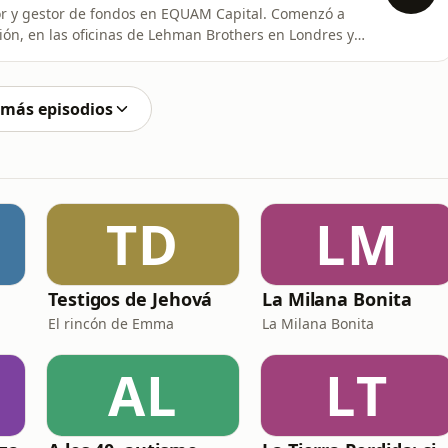
tor y gestor de fondos en EQUAM Capital. Comenzó a
sión, en las oficinas de Lehman Brothers en Londres y
 el 11-S en 2001.Su trayectoria es una combinación
os grandes mundos de la inversión: el capital privado
 más episodios
TD
LM
Testigos de Jehová
La Milana Bonita
El rincón de Emma
La Milana Bonita
AL
LT