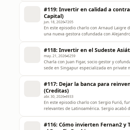
automotriz y aeroespacial. El objetivo, como
#119: Invertir en calidad a contr
estudi
Capital)
jun. 18, 2026
7205
En este episodio charlo con Arnaud Laigre de
una nueva gestora cofundada con Alejandro 
que combina compañías de calidad con un e
una trayectoria que empieza en su juventud
#118: Invertir en el Sudeste Asiát
francesas y cont
may. 21, 2026
6259
Charla con Juan Figar, socio gestor y cofund
sede en Singapur especializada en private 
trayectoria financiera clásica con una vida
muchos años en Camboya, Singapur, proyec
#117: Dejar la banca para reinven
equity en empresas
(Creditas)
abr. 30, 2026
4933
En este episodio charlo con Sergio Furió, f
relevantes de Latinoamérica. Sergio acabó 
para mudarse a São Paulo y construir desde
Brasil mediante préstamos con garantía.La 
#116: Cómo invierten Fernan2 y T
financiero, el aprendi