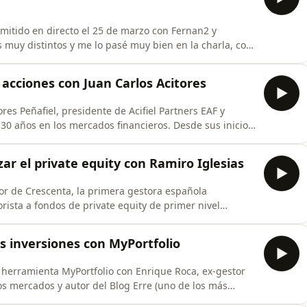
emitido en directo el 25 de marzo con Fernan2 y
 muy distintos y me lo pasé muy bien en la charla, con
u blog "Definitivamente quizá", disecciona los ciclos
ales y sus inversiones personales. Fernando, desde su
 acciones con Juan Carlos Acitores
res Peñafiel, presidente de Acifiel Partners EAF y
 30 años en los mercados financieros. Desde sus inicios
su paso por Columbia Threadneedle y la gestión de
ch, esta conversación es un recorrido por varias
ar el private equity con Ramiro Iglesias
or de Crescenta, la primera gestora española
rista a fondos de private equity de primer nivel
 en inversión entre Nueva York, Barcelona y Madrid,
ional: de simular carteras con 14 años a gestionar
s inversiones con MyPortfolio
a herramienta MyPortfolio con Enrique Roca, ex-gestor
os mercados y autor del Blog Erre (uno de los más
el episodio 5 del podcast y con Samuel, responsable de