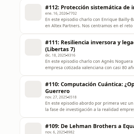
desarrollo de MyPortfolio en Rankia e inve
#112: Protección sistemática de i
cartera
ene. 16, 2026
7702
En este episodio charlo con Enrique Bailly-B
en Altex Partners. Nos centramos en el reto
cartera de renta variable, analizando la pro
estrategias direccionales basadas en fact
#111: Resiliencia inversora y le
lecciones
(Libertas 7)
dic. 18, 2025
9316
En este episodio charlo con Agnès Noguera B
empresa cotizada valenciana con casi 80 añ
adaptación y una visión a largo plazo. Anal
marca FICSA, ha sido uno de los pilares hi
#110: Computación Cuántica: ¿Op
inversion
Guerrero
nov. 27, 2025
6518
En este episodio abordo por primera vez u
la fase de investigación a la realidad empre
José David Martín-Guerrero, Catedrático en 
Universitat de València. José posee una for
#109: De Lehman Brothers a Equa
Teórica e Ingeni
nov. 6, 2025
8982