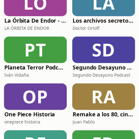
LÓ
LA
La Órbita De Endor - podcast-
Los archivos secretos del Dr.Orloff
LA ÓRBITA DE ENDOR
Doctor Orloff
PT
SD
Planeta Terror Podcast
Segundo Desayuno Podcast
Iván Vidaña
Segundo Desayuno Podcast
OP
RA
One Piece Historia
Remake a los 80, cine y videoclub
onepiece historia
Juan Pablo