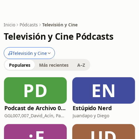
Inicio
Pódcasts
Televisión y Cine
Televisión y Cine Pódcasts
Televisión y Cine
Populares
Más recientes
A–Z
PD
EN
Podcast de Archivo 007
Estúpido Nerd
GGL007,007_David_Acín, Pablo_Ortega, 58, AlbertoBond y Claalc
Juandapo y Diego
¿F
UD