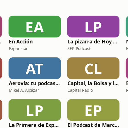
EA
LP
ding
En Acción
La pizarra de Hoy por Hoy
Expansión
SER Podcast
AT
CL
Aerovía: tu podcast de aviación en español
Capital, la Bolsa y la Vida
Mikel A. Alcázar
Capital Radio
LP
EP
La Primera de Expansión
El Podcast de Marc Vidal