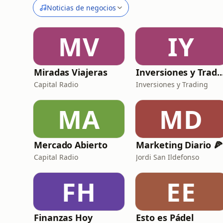
Noticias de negocios
MV
IY
Miradas Viajeras
Inversiones y Tra
Capital Radio
Inversiones y Trading
MA
MD
Mercado Abierto
Marketing Diario 🍕
Capital Radio
Jordi San Ildefonso
FH
EE
Finanzas Hoy
Esto es Pádel