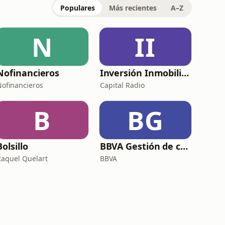
Populares
Más recientes
A–Z
N
II
Nofinancieros
Inversión Inmobiliaria
Nofinancieros
Capital Radio
B
BG
Bolsillo
BBVA Gestión de confianza
Raquel Quelart
BBVA