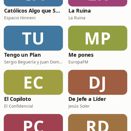
Católicos Algo que Saber
La Ruina
Espacio Hinneni
La Ruina
TU
MP
Tengo un Plan
Me pones
Sergio Beguería y Juan Domínguez
EuropaFM
EC
DJ
El Copiloto
De Jefe a Líder
El Confidencial
Jesús Soler
PC
RD