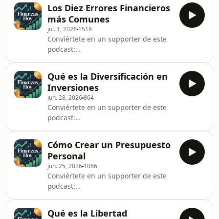
hoy--6771602/support.
Los Diez Errores Financieros
más Comunes
jul. 1, 2026
1518
Conviértete en un supporter de este
podcast:
https://www.spreaker.com/podcast/finanzas-
hoy--6771602/support.
Qué es la Diversificación en
Inversiones
jun. 28, 2026
864
Conviértete en un supporter de este
podcast:
https://www.spreaker.com/podcast/finanzas-
hoy--6771602/support.
Cómo Crear un Presupuesto
Personal
jun. 25, 2026
1086
Conviértete en un supporter de este
podcast:
https://www.spreaker.com/podcast/finanzas-
hoy--6771602/support.
Qué es la Libertad