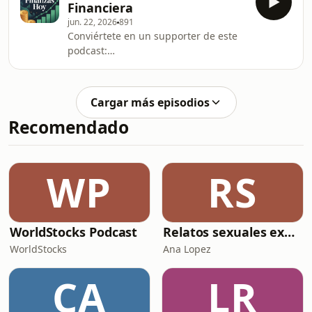
Financiera
jun. 22, 2026
891
Conviértete en un supporter de este
podcast:
https://www.spreaker.com/podcast/finanzas-
hoy--6771602/support.
Cargar más episodios
Recomendado
WP
RS
WorldStocks Podcast
Relatos sexuales explícitos
WorldStocks
Ana Lopez
CA
LR