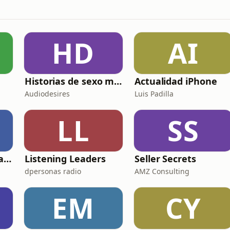
HD
AI
Historias de sexo muy intensas y calientes
Actualidad iPhone
Audiodesires
Luis Padilla
LL
SS
Adrián Sáenz Podcast
Listening Leaders
Seller Secrets
dpersonas radio
AMZ Consulting
EM
CY