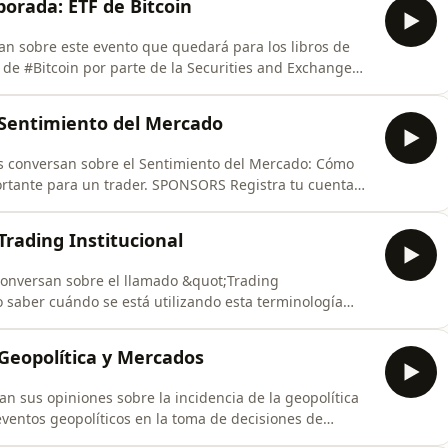
orada: ETF de Bitcoin
an sobre este evento que quedará para los libros de
F de #Bitcoin por parte de la Securities and Exchange
anos tu opinión!SPONSORS Registra tu cuenta de
killing Trader. ⁠⁠Haz click en este link⁠⁠ y regístrate como
 Sentimiento del Mercado
nes conversan sobre el Sentimiento del Mercado: Cómo
der. SPONSORS Registra tu cuenta
a Skilling Trader. ⁠⁠Haz click en este link⁠⁠ y regístrate
rading Institucional
 conversan sobre el llamado &quot;Trading
o saber cuándo se está utilizando esta terminología
 link⁠⁠ y regístrate como referido de Trading En Serio
Geopolítica y Mercados
an sus opiniones sobre la incidencia de la geopolítica
eventos geopolíticos en la toma de decisiones de
elemento geopolítico? ¡Coméntanos! SPONSORS