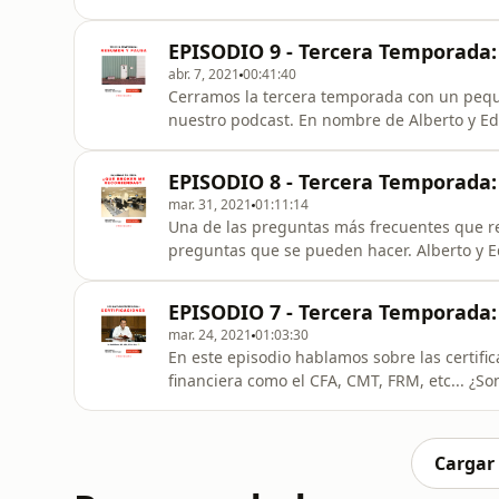
de trading con ⁠Skilling⁠ y prueba su plataform
como referido de Trading En Serio ¿Deseas formarte como Trader o complementar tus estudios
EPISODIO 9 - Tercera Temporada
financieros? ⁠
abr. 7, 2021
00:41:40
Cerramos la tercera temporada con un pequ
nuestro podcast. En nombre de Alberto y Ed
acompañado en este viaje y hasta esta par
pronto para continuar brindándoles a todos 
EPISODIO 8 - Tercera Temporada
invitamos a acompañarnos en el re
mar. 31, 2021
01:11:14
Una de las preguntas más frecuentes que re
preguntas que se pueden hacer. Alberto y 
operado con varios brokers para que nuestr
SPONSORS Registra tu cuenta de trading con ⁠⁠⁠Skilling⁠⁠⁠ y prueba su plataforma Skilling Trader. ⁠⁠⁠Haz
EPISODIO 7 - Tercera Temporada: 
click en este link⁠⁠⁠ y
mar. 24, 2021
01:03:30
En este episodio hablamos sobre las certific
financiera como el CFA, CMT, FRM, etc... ¿S
el Dr. Parik Patel nos ha concedido utilizar
sugerir, desafortunadamente no hemos tenido el honor de
cuenta de tradi
Cargar