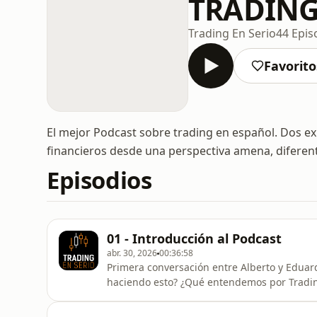
TRADING
Trading En Serio
44 Epis
Favorito
El mejor Podcast sobre trading en español. Dos 
financieros desde una perspectiva amena, diferent
Episodios
01 - Introducción al Podcast
abr. 30, 2026
00:36:58
Primera conversación entre Alberto y Eduar
haciendo esto? ¿Qué entendemos por Tradi
riesgosa y puede ocasionar pérdidas de capita
especialmente cuando se utiliza apalancami