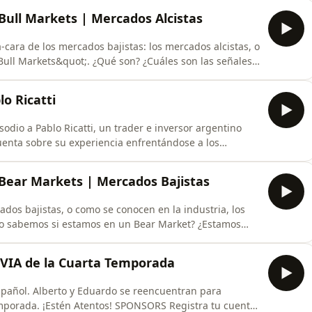
y prueba su plataforma Skilling Trader. ⁠⁠Haz click en este
Bull Markets | Mercados Alcistas
-cara de los mercados bajistas: los mercados alcistas, o
Bull Markets&quot;. ¿Qué son? ¿Cuáles son las señales?
rto :D SPONSORS Registra tu cuenta
a Skilling Trader. ⁠Haz click en este link⁠ y regístrat
o Ricatti
odio a Pablo Ricatti, un trader e inversor argentino
uenta sobre su experiencia enfrentándose a los
versor, entre las cuales está hasta una reunión en la
aje y sabiduría!! SPONSORS Registra tu
Bear Markets | Mercados Bajistas
dos bajistas, o como se conocen en la industria, los
o sabemos si estamos en un Bear Market? ¿Estamos
ng con
er. Haz click en este link y regístrate como referido de
REVIA de la Cuarta Temporada
spañol. Alberto y Eduardo se reencuentran para
tentos! SPONSORS Registra tu cuenta