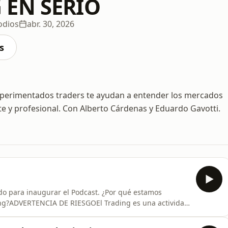
 EN SERIO
odios
abr. 30, 2026
s
experimentados traders te ayudan a entender los mercados
e y profesional. Con Alberto Cárdenas y Eduardo Gavotti.
do para inaugurar el Podcast. ¿Por qué estamos
ng?ADVERTENCIA DE RIESGOEl Trading es una actividad
l significativas si se ignoran los riesgos,
ento. Arriesga entonces sólo aquello que puedas