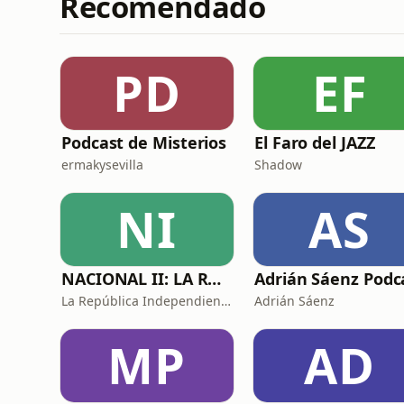
Recomendado
PD
EF
Podcast de Misterios
El Faro del JAZZ
ermakysevilla
Shadow
NI
AS
NACIONAL II: LA RUTA DEL EXILIO
La República Independiente de la Radio
Adrián Sáenz
MP
AD