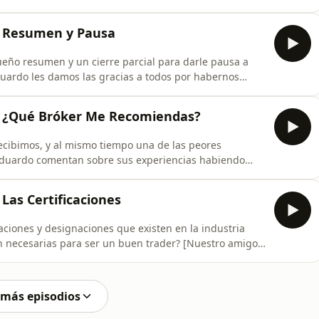
a Skilling Trader. ⁠Haz click en este link⁠ y regístrate
: Resumen y Pausa
eño resumen y un cierre parcial para darle pausa a
uardo les damos las gracias a todos por habernos
ada, y quedamos con la promesa de re-encontrarnos
lo mejor de nuestro contenido. Por lo pronto, les
: ¿Qué Bróker Me Recomiendas?
cibimos, y al mismo tiempo una de las peores
Eduardo comentan sobre sus experiencias habiendo
os oyentes puedan sacar sus propias conclusiones.
Las Certificaciones
aciones y designaciones que existen en la industria
on necesarias para ser un buen trader? [Nuestro amigo
 su famosa imagen, pero contrario a lo que pueda
 entrevistarlo :) ] SPONSORS Registra tu
 más episodios