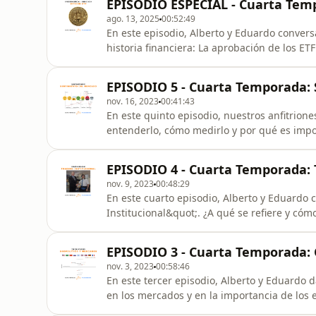
EPISODIO ESPECIAL - Cuarta Temp
permitirte perder.
ago. 13, 2025
00:52:49
En este episodio, Alberto y Eduardo convers
historia financiera: La aprobación de los ET
Commission de los Estados Unidos. ¡Comént
trading con ⁠⁠Skilling⁠⁠ y prueba su plataforma S
EPISODIO 5 - Cuarta Temporada:
referido
nov. 16, 2023
00:41:43
En este quinto episodio, nuestros anfitrio
entenderlo, cómo medirlo y por qué es importante para un tra
de trading con ⁠⁠Skilling⁠⁠ y prueba su plataform
como referido de Trading En Serio ¿Deseas formarte como Trader o complementar tus estudios
EPISODIO 4 - Cuarta Temporada: T
financier
nov. 9, 2023
00:48:29
En este cuarto episodio, Alberto y Eduardo
Institucional&quot;. ¿A qué se refiere y cóm
para vendernos la moto? SPONSORS Registra tu cuenta de trading con ⁠⁠Skilling⁠⁠ y prueba su
plataforma Skilling Trader. ⁠⁠Haz click en este
EPISODIO 3 - Cuarta Temporada: 
¿Deseas formarte como
nov. 3, 2023
00:58:46
En este tercer episodio, Alberto y Eduardo d
en los mercados y en la importancia de los 
trading. ¿Cuánta importancia le dan Ustedes al 