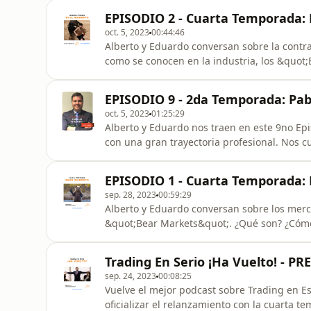
Registra tu cuenta de trading con ⁠⁠Skilling⁠⁠ 
EPISODIO 2 - Cuarta Temporada: 
link⁠⁠ y
oct. 5, 2023
00:44:46
Alberto y Eduardo conversan sobre la contra
como se conocen en la industria, los &quot;
¿Cómo identificarlos? Participación especial del perro de Albe
de trading con ⁠Skilling⁠ y prueba su plataform
EPISODIO 9 - 2da Temporada: Pabl
oct. 5, 2023
01:25:29
Alberto y Eduardo nos traen en este 9no Epis
con una gran trayectoria profesional. Nos c
mercados, su visión y sus anécdotas como in
Casa Rosada. Un episodio que nos brinda mucho aprendiz
EPISODIO 1 - Cuarta Temporada: 
cuenta de trading co
sep. 28, 2023
00:59:29
Alberto y Eduardo conversan sobre los merca
&quot;Bear Markets&quot;. ¿Qué son? ¿Cóm
actualmente atravesando por un Bear Market? SPONSORS Registra tu cuenta de tradi
Skilling y prueba su plataforma Skilling Trad
Trading En Serio ¡Ha Vuelto! - P
Trading En Serio ¿Dese
sep. 24, 2023
00:08:25
Vuelve el mejor podcast sobre Trading en E
oficializar el relanzamiento con la cuarta temporada. ¡Estén A