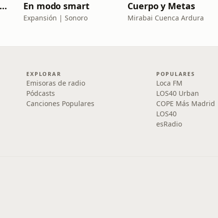
utobiografía de un Yogui con sitar
En modo smart
Cuerpo y Metas
Expansión | Sonoro
Mirabai Cuenca Ardura
EXPLORAR
POPULARES
Emisoras de radio
Loca FM
Pódcasts
LOS40 Urban
Canciones Populares
COPE Más Madrid
LOS40
esRadio