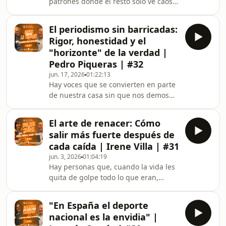
patrones donde el resto solo ve caos.
cuando el camino se llena de
Y hay momentos en la vida en los que
tentaciones que
ese don se convierte en la única
El periodismo sin barricadas:
cuerda a la que agarrarse cuando
Rigor, honestidad y el
todo lo demás se ha caído. Esta es la
"horizonte" de la verdad |
historia de alguien que construyó
Pedro Piqueras | #32
éxito, lo perdió todo, y después miró a
jun. 17, 2026
01:22:13
la muerte de frente durante 18 meses
Hay voces que se convierten en parte
interminables. Una historia sobre lo
de nuestra casa sin que nos demos
que ocurre cuando decides convertir
cuenta. Las escuchamos al final del
tu p
día, las dejamos entrar en el salón y,
El arte de renacer: Cómo
poco a poco, se vuelven familia.
salir más fuerte después de
Durante décadas, una de esas voces
cada caída | Irene Villa | #31
nos contó el mundo, intentando
jun. 3, 2026
01:04:19
hacerlo con rigor, con calma y con un
Hay personas que, cuando la vida les
respeto que hoy escasea. Detrás del
quita de golpe todo lo que eran,
hombre que tantas noches nos miró a
encuentran la manera de volver a
los ojos a través de una pantalla hay
empezar. No una vez, sino tantas
un niño
"En España el deporte
como haga falta. Y lo hacen
nacional es la envidia" |
sonriendo, como si cada caída no