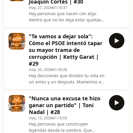
Joaquín Cortés | #30
fuera más que el impulso necesario
may. 27, 2026
01:16:37
para llegar todavía más alto. Irene
Hay personas que nacen con algo
Villa es una de ellas. Siendo una niña,
dentro que no les deja estar quietas.
el mundo la empujó al borde de un
Algo que les empuja a moverse, a
abismo, y ella decidió que el dolor no
romperse los pies, a cruzar fronteras
iba a tener la últi
"Te vamos a dejar sola":
que nadie les pidió cruzar. Y hay
Cómo el PSOE intentó tapar
momentos en la vida en los que todo
su mayor trama de
ese fuego interior choca contra un
corrupción | Ketty Garat |
mundo que no entiende lo que estás
#29
haciendo, que prefiere destruirte
antes que reconocerte. Esta
may. 20, 2026
01:39:38
Hay decisiones que dividen tu vida en
conversación va de eso: de lo que
un antes y un después. Momentos en
cuesta seguir bailando
los que sabes que lo que tienes entre
las manos puede cambiarlo todo,
"Nunca una excusa te hizo
pero también destruirte. Y sin
ganar un partido" | Toni
embargo, algo dentro de ti te dice
Nadal | #28
que callar sería traicionar todo
may. 13, 2026
01:16:03
aquello en lo que crees. Esta es la
Hay personas que construyen
historia de una mujer que eligió la
leyendas desde la sombra. Que
verdad cuando todo su mundo le