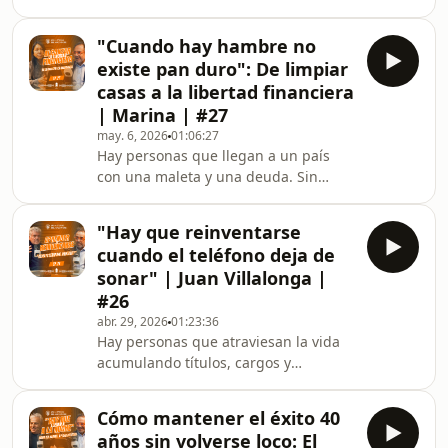
entienden que el verdadero mérito no
pedía que mirara hacia otro lado. Una
está en lo que la naturaleza te regala,
periodista que du
"Cuando hay hambre no
sino en lo que tú decides hacer con
existe pan duro": De limpiar
ello cada mañana. Personas que
casas a la libertad financiera
aprendieron antes que nadie que la
| Marina | #27
vida no premia al que más talento
may. 6, 2026
01:06:27
tiene, sino al que más está dispuesto
Hay personas que llegan a un país
a aguantar. Esta es una conversación
con una maleta y una deuda. Sin
que te va a remover por dentro.
contactos, sin red, sin plan B. Solo con
Porque habla de esfuer
una certeza que les quema por
"Hay que reinventarse
dentro: no volver a pasar hambre.
cuando el teléfono deja de
Esta es una conversación que
sonar" | Juan Villalonga |
incomoda. Porque desmonta excusas.
#26
Porque pone delante de ti a alguien
abr. 29, 2026
01:23:36
que hizo con 800 € al mes lo que
Hay personas que atraviesan la vida
muchos no hacen con tres veces más.
acumulando títulos, cargos y
Y no lo hizo con trucos ni atajos, sino
contactos. Y hay otras que, después
con una disciplina q
de haberlo tenido todo, eligen seguir
Cómo mantener el éxito 40
aprendiendo como si fuera su primer
años sin volverse loco: El
día. Esa diferencia invisible lo cambia