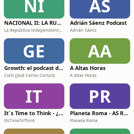
NI
AS
episodio se percibe la tensión
constante entre hace
NACIONAL II: LA RUTA DEL EXILIO
Adrián Sáenz Podcast
La República Independiente de la Radio
Adrián Sáenz
GE
AA
Growth: el podcast de Product Hackers 🚀
A Altas Horas
Corti (José Carlos Cortizo)
A Altas Horas
IT
PR
It´s Time to Think - ¿Nos paramos a pensar?
Planeta Roma - AS Roma Podcast en Español
ItsTimeToThink
Planeta Roma