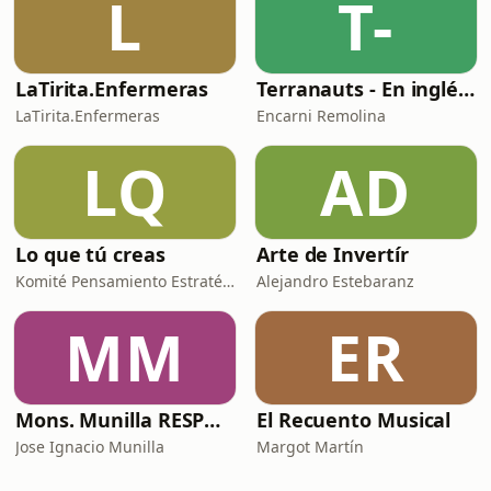
L
T-
LaTirita.Enfermeras
Terranauts - En inglés y en español. Science and nature in 5 minutes
LaTirita.Enfermeras
Encarni Remolina
LQ
AD
Lo que tú creas
Arte de Invertír
Komité Pensamiento Estratégico
Alejandro Estebaranz
MM
ER
Mons. Munilla RESPONDE
El Recuento Musical
Jose Ignacio Munilla
Margot Martín