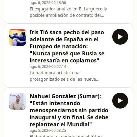
cabeza y charlamos con la gran
ago. 6, 2026
00:43:56
El exjugador analizó en El Larguero la
protagonista de la natación española,
posible ampliación de contrato del
Iris Tió, desp
futbolista brasileño en el Real Madrid.
Iris Tió saca pecho del paso
adelante de España en el
Europeo de natación:
"Nunca pensé que Rusia se
interesaría en copiarnos"
ago. 6, 2026
00:07:14
La nadadora artística ha
protagonizado seis de las nueve
medallas de España en el torneo.
Nahuel González (Sumar):
"Están intentando
menospreciarnos sin partido
inaugural y sin final. Se debe
replantear el Mundial"
ago. 5, 2026
00:03:25
El diputado ha pedido que el fútbol