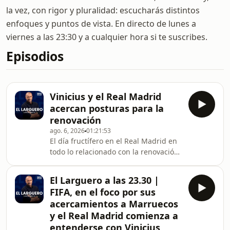
la vez, con rigor y pluralidad: escucharás distintos
enfoques y puntos de vista. En directo de lunes a
viernes a las 23:30 y a cualquier hora si te suscribes.
Episodios
Vinicius y el Real Madrid
acercan posturas para la
renovación
ago. 6, 2026
01:21:53
El día fructífero en el Real Madrid en
todo lo relacionado con la renovación
en ciernes de Vinicius Júnior contrasta
con el revuelo por el supuesto
El Larguero a las 23.30 |
ofrecimiento de Gianni Infantino para
FIFA, en el foco por sus
que Marruecos asuma la organización
acercamientos a Marruecos
de la final del Mundial 2030. El
y el Real Madrid comienza a
Sanedrín de El Larguero debate sobre
entenderse con Vinicius
ello con Rafa Alkorta como principal