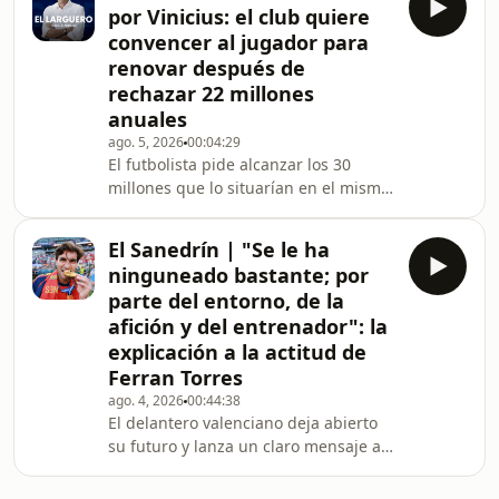
por Vinicius: el club quiere
convencer al jugador para
renovar después de
rechazar 22 millones
anuales
ago. 5, 2026
00:04:29
El futbolista pide alcanzar los 30
millones que lo situarían en el mismo
escalafón salarial que Kylian Mbappé.
El Sanedrín | "Se le ha
ninguneado bastante; por
parte del entorno, de la
afición y del entrenador": la
explicación a la actitud de
Ferran Torres
ago. 4, 2026
00:44:38
El delantero valenciano deja abierto
su futuro y lanza un claro mensaje al
FC Barcelona. Los miembros del
'Sanedrín' analizan cómo se ha