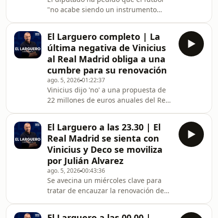
"no acabe siendo un instrumento
para vulnerar los derechos humanos
y el Estado marroquí se salga con la
El Larguero completo | La
suya y blanquee sus políticas".
última negativa de Vinicius
al Real Madrid obliga a una
cumbre para su renovación
ago. 5, 2026
01:22:37
Vinicius dijo 'no' a una propuesta de
22 millones de euros anuales del Real
Madrid y se avecina un miércoles
clave para tratar de desbloquear su
El Larguero a las 23.30 | El
situación. También se remanga Deco
Real Madrid se sienta con
en el Barça en busca de una solución
Vinicius y Deco se moviliza
para el caso de Julián Alvarez. Los
por Julián Alvarez
movimientos del mercado de fichajes
ago. 5, 2026
00:43:36
protagonizan la jornada, en la que el
Se avecina un miércoles clave para
Chelsea se ha destacado como
tratar de encauzar la renovación de
principal agitador, y hacemos repaso
Vinicius con el Real Madrid después
de ello
de su negativa a recibir 22 millones
El Larguero a las 00.00 |