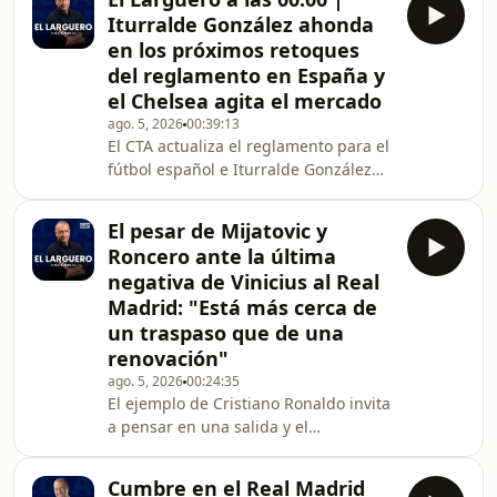
de euros al año. Pedja Mijatovic y
Iturralde González ahonda
Tomás Roncero ya vislumbran cuál
en los próximos retoques
puede ser el desenlace de este tira y
del reglamento en España y
afloja. Las negociaciones marcarán la
el Chelsea agita el mercado
jornada, puesto que también está
prevista una cumbre entre Atlético de
ago. 5, 2026
00:39:13
El CTA actualiza el reglamento para el
Madrid y FC Barcelona en la capital
fútbol español e Iturralde González
con J
desgrana cómo afectarán las
principales novedades. También
El pesar de Mijatovic y
repasamos la última hora del
Roncero ante la última
mercado de fichajes, con el Chelsea
negativa de Vinicius al Real
como principal agitador de esta
Madrid: "Está más cerca de
ventana a nivel internacional. Y para
un traspaso que de una
cerrar, charlamos con el futbolista
español David Góldar, ídolo en Grecia
renovación"
que presume de tener un disco
ago. 5, 2026
00:24:35
dedicado.
El ejemplo de Cristiano Ronaldo invita
a pensar en una salida y el
exfutbolista responde con una
advertencia: "El día 2 empiezas a
Cumbre en el Real Madrid
decir 'cómo me he equivocado'".