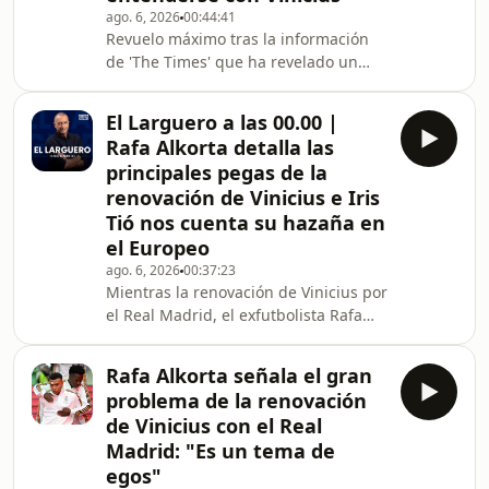
voz autorizada. También conocemos
ago. 6, 2026
00:44:41
Revuelo máximo tras la información
al detalle la iniciativa de Sumar de
de 'The Times' que ha revelado un
supuesto ofrecimiento de FIFA a
Marruecos para albergar la final del
El Larguero a las 00.00 |
Mundial 2030. También charlamos
Rafa Alkorta detalla las
con el diputado de Sumar Nahuel
principales pegas de la
González sobre la iniciativa de su
renovación de Vinicius e Iris
grupo de intentar desmarcarse de los
Tió nos cuenta su hazaña en
marroquíes en esta organización.
Sobre ello trata también el Sanedrín
el Europeo
de El Larguero, además de las
ago. 6, 2026
00:37:23
primeras reacciones tras l
Mientras la renovación de Vinicius por
el Real Madrid, el exfutbolista Rafa
Alkorta avisa al Sanedrín de El
Larguero de la letra pequeña que
Rafa Alkorta señala el gran
esconde el acuerdo. Conocemos la
problema de la renovación
última hora del mercado de fichajes,
de Vinicius con el Real
los avances de la empresa con ADN
Madrid: "Es un tema de
español Proteckhtor para proteger a
egos"
los futbolistas de los golpes en la