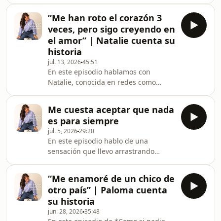
hacemos alguna vez, ya sea con una
relación, una amistad, un trabajo o un
“Me han roto el corazón 3
sueño. En este episodio reflexionamos
veces, pero sigo creyendo en
sobre por qué nos cuesta tanto dejar
el amor” | Natalie cuenta su
ir, cómo diferenciar la perseverancia
historia
del apego y cuáles son las señales de
jul. 13, 2026
45:51
que quizá ya no se trata de seguir
En este episodio hablamos con
luchando, sino de empezar a elegirte
Natalie, conocida en redes como
a ti. Porque no todo merece tu e
CongelHada, sobre las rupturas
amorosas y las distintas maneras en
Me cuesta aceptar que nada
las que puede romperse el corazón.
es para siempre
Natalie nos cuenta cómo vivió sus tres
jul. 5, 2026
29:20
grandes rupturas: el amor
En este episodio hablo de una
adolescente que le fue infiel con su
sensación que llevo arrastrando
mejor amiga, una relación marcada
últimamente: esa angustia rara que
por una adicción y su ruptura más
aparece cuando te das cuenta de que
reciente, en la que tuvo que aceptar
“Me enamoré de un chico de
la vida pasa, que las etapas cambian
que dos buenas personas tamb
otro país” | Paloma cuenta
y que nada de lo que queremos es
su historia
para siempre. Hablo del miedo a
jun. 28, 2026
35:48
hacerme mayor, de la nostalgia por