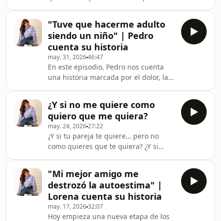
adolescencia, María convivió con un
gustaría. En este episodio reflexiono
bullying silencioso que terminó
sobre cómo las redes sociales han
afectando profundamente a su
"Tuve que hacerme adulto
cambiado nuestra forma de vernos, la
autoestima, a su forma de relac
siendo un niño" | Pedro
sensación de que nunca es suficiente
cuenta su historia
y por qué no debemos olvidar que
may. 31, 2026
46:47
estamos viviendo cosas que un día
En este episodio, Pedro nos cuenta
soñamos.
una historia marcada por el dolor, la
pérdida y la necesidad de crecer
demasiado pronto. Hablamos del
¿Y si no me quiere como
divorcio de sus padres, de cómo las
quiero que me quiera?
nuevas parejas de ambos hicieron
may. 24, 2026
27:22
que durante mucho tiempo no
¿Y si tu pareja te quiere… pero no
sintiera su propia casa como un lugar
como quieres que te quiera? ¿Y si
seguro, de la pérdida de su padre
habláis lenguajes del amor
siendo todavía muy joven y de todo lo
completamente diferentes? En el
que tuvo que aprender cuando aún
"Mi mejor amigo me
episodio de hoy hablamos sobre
era un niño. Una conv
destrozó la autoestima" |
diferencias emocionales, expectativas
Lorena cuenta su historia
en pareja y lo complicado que puede
may. 17, 2026
32:07
llegar a ser querer a alguien que ama
Hoy empieza una nueva etapa de los
de una manera muy distinta a la tuya.