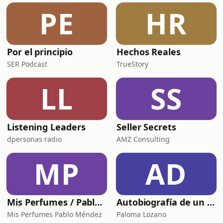
esas pequeñas cosas que hemos
PE
HR
normalizado sentir con vergüenza…
cuando en realidad no tienen
Por el principio
Hechos Reales
SER Podcast
TrueStory
LL
SS
Listening Leaders
Seller Secrets
dpersonas radio
AMZ Consulting
MP
AD
Mis Perfumes / Pablo Méndez
Autobiografía de un Yogui con sitar
Mis Perfumes Pablo Méndez
Paloma Lozano