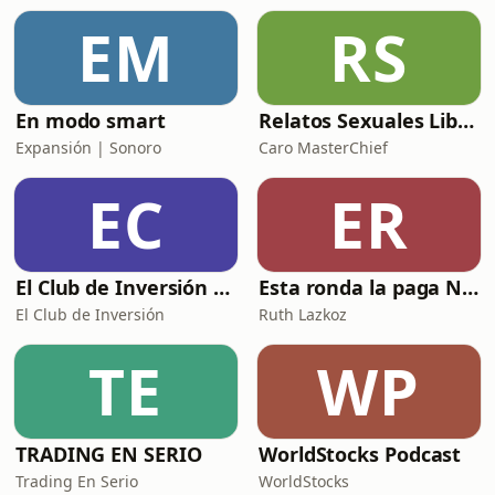
EM
RS
En modo smart
Relatos Sexuales Liberales
Expansión | Sonoro
Caro MasterChief
EC
ER
El Club de Inversión podcast
Esta ronda la paga Newton
El Club de Inversión
Ruth Lazkoz
TE
WP
TRADING EN SERIO
WorldStocks Podcast
Trading En Serio
WorldStocks