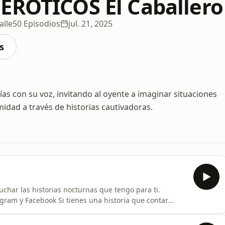
ERÓTICOS El Caballero
alle
50 Episodios
jul. 21, 2025
s
ías con su voz, invitando al oyente a imaginar situaciones
midad a través de historias cautivadoras.
char las historias nocturnas que tengo para ti.
es una historia que contar
o mariposa se hace presente
r contados.