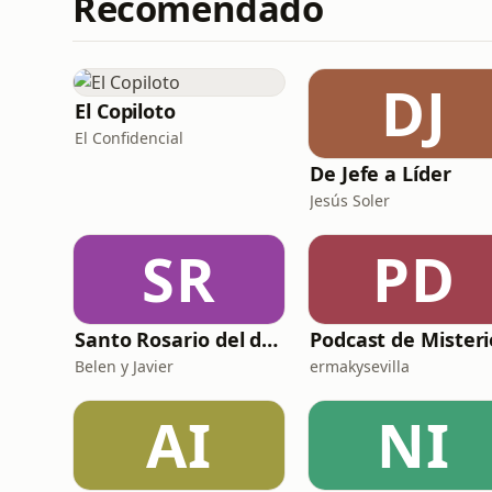
Recomendado
DJ
El Copiloto
El Confidencial
De Jefe a Líder
Jesús Soler
SR
PD
Santo Rosario del día. 🙏 Reza con nosotros en castellano 🇪🇸
Podcast de Misteri
Belen y Javier
ermakysevilla
AI
NI