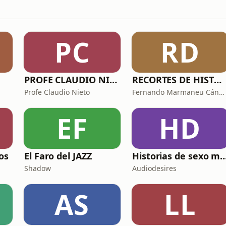
PC
RD
PROFE CLAUDIO NIETO
RECORTES DE HISTORIA Y CIENCIA
Profe Claudio Nieto
Fernando Marmaneu Cánovas
EF
HD
os
El Faro del JAZZ
Historias de sexo muy intensas y
Shadow
Audiodesires
AS
LL