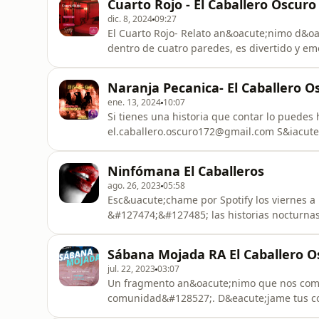
Cuarto Rojo - El Caballero Oscuro
dic. 8, 2024
09:27
El Cuarto Rojo- Relato an&oacute;nimo d&oa
dentro de cuatro paredes, es divertido y e
Naranja Pecanica- El Caballero O
ene. 13, 2024
10:07
Si tienes una historia que contar lo puedes
el.caballero.oscuro172@gmail.com S&iacute;guenos en las redes sociales &#128293;
https://www.instagram.com/el.caballero
Ninfómana El Caballeros
ago. 26, 2023
05:58
Esc&uacute;chame por Spotify los viernes a
&#127474;&#127485; las historias nocturnas 
que le d&eacute; vida con mi voz puedes en
de mi OF &#129323;&#128293;https://onlyfa
Sábana Mojada RA El Caballero O
jul. 22, 2023
03:07
Un fragmento an&oacute;nimo que nos com
comunidad&#128527;. D&eacute;jame tus comentarios en Instagram &#128139;
https://www.instagram.com/el.caballero.o