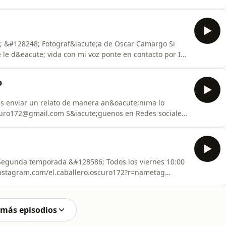
 &#128248; Fotograf&iacute;a de Oscar Camargo Si
e le d&eacute; vida con mi voz ponte en contacto por IG
curo172?r=nametag Recuerda darle seguir
ales &#128527; www.tiktok.com/@elcaballerooscur0
o
res enviar un relato de manera an&oacute;nima lo
scuro172@gmail.com S&iacute;guenos en Redes sociales
scuro172?r=nametag &#129323;&#128293;
o Subimos contenido los viernes
to &#128527;
 más episodios