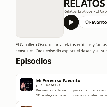
RELATOS 
Relatos Eróticos - El Cab
Favorito
El Caballero Oscuro narra relatos eróticos y fantas
sensuales. Cada episodio explora el deseo y la inti
Episodios
Mi Perverso Favorito
jul. 21, 2025
13:44
Recuerda darle seguir para que puedas escu
S&iacute;gueme en mis redes sociales Instagram y Facebook Si tien
puedes enviarla al e-mail el.caballero.oscuro172@gmail.com El efect
en este episodio, relatos con el deseo de se