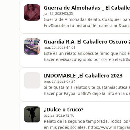
Guerra de Almohadas _ El Caball
jul. 15, 2023
08:35
Guerra de Almohadas Relato. Cualquier pare
Env&iacute;a tu historia de manera an&oac
Instagram https://instagram.com/el.caba
Guardia R.A. El Caballero Oscuro 
mar. 25, 2023
14:01
Este es un relato an&oacute;nimo que nos en
hacer envi&aacute;ndolo por correo electr&
S&iacute;guenos en redes sociales &#1293
&#128293;&#128139;https://www.instagram.
INDOMABLE_,El Caballero 2023
ene. 27, 2023
07:34
Si te gusta mis relatos y te gustar&iacute
hacer por Paypal o BBVA dejo la info en la descripci&oacute;n del episodio.Mil gracias!! &#128522;
Se despide Mariana, el Caballero Oscuro &#128
¿Dulce o truco?
oct. 29, 2022
12:16
Relato de la segunda temporada. Todos los 
en mis redes sociales. http