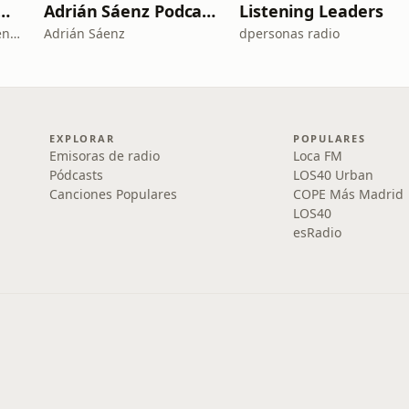
L II: LA RUTA DEL EXILIO
Adrián Sáenz Podcast
Listening Leaders
La República Independiente de la Radio
Adrián Sáenz
dpersonas radio
EXPLORAR
POPULARES
Emisoras de radio
Loca FM
Pódcasts
LOS40 Urban
Canciones Populares
COPE Más Madrid
LOS40
esRadio