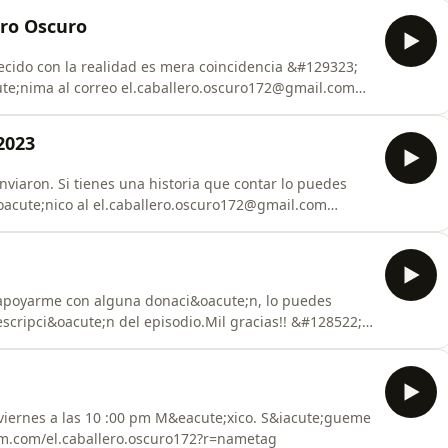
ero Oscuro
cido con la realidad es mera coincidencia &#129323;
ute;nima al correo el.caballero.oscuro172@gmail.com
llero.oscuro172?igshid=ZGUzMzM3NWJiOQ==
2023
viaron. Si tienes una historia que contar lo puedes
oacute;nico al el.caballero.oscuro172@gmail.com
95;&#129395;
com/el.caballero.oscuro172?r=nametag
&#128293;Fanpage &#128139;https://m.facebook.com/ElCaballeroOscuroRelatos &#128139
;a apoyarme con alguna donaci&oacute;n, lo puedes
293;&#128139; Paypal
el.caballero.oscuro172@gmail.com BBVA 4152 3135 9607 4141
viernes a las 10 :00 pm M&eacute;xico. S&iacute;gueme
s://www.instagram.com/el.caballero.oscuro172?r=nametag