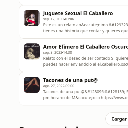
Juguete Sexual El Caballero
sep. 12, 2022
03:06
Este es un relato an&oacute;nimo &#129323;
tienes una historia que contar y quieres qu
https://www.instagram.com/el.caballero.os
&#128293;&#128139; Te dejo mis redes soci
Amor Efímero El Caballero Oscur
https://onlyfans.com/elcaballeroosc
sep. 3, 2022
14:38
Relato con el deseo de ser contado Si quie
puedes hacer enviandolo al el.caballero.o
https://www.instagram.com/el.caballero.o
https://onlyfans.com/elcaballerooscurorelat
Tacones de una put@
ago. 27, 2022
09:00
Tacones de una put@&#128096;&#128139; Segunda temporada &#128586; Todos los viernes 10:00
pm horario de M&eacute;xico https://www.instagram.com/el.caballero.oscuro172?r=nametag
https://onlyfans.com/elcaballerooscurorela
Cargar