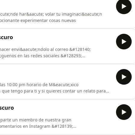
cute;nde har&aacute; volar tu imaginaci&oacute;n
mocionante experimentar cosas nuevas
scuro
 hacer envi&aacute;ndolo al correo &#128140;
.oscuro172?igsh=MWIwb2Z2YzBmemR4dA==
 las 10:00 pm horario de M&eacute;xico
que tengo para ti y si quieres contar un relato para
viarlo al correo el.caballero.oscuro172@gmail.com Link
ns.com/elcaballerooscurorelato
scuro
parte un miembro de nuestra gran
scuro172?r=nametag