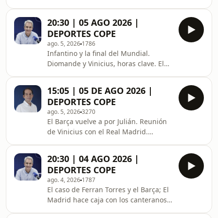
Mercado de fichajes. ¿Dónde será la
final del Mundial 2030? Pretemporada
20:30 | 05 AGO 2026 |
de Primera División. Polideportivo.
DEPORTES COPE
ago. 5, 2026
1786
Infantino y la final del Mundial.
Diomande y Vinicius, horas clave. El
Barça vuelve a por Julián Álvarez.
Noticias polideportivas.
15:05 | 05 DE AGO 2026 |
DEPORTES COPE
ago. 5, 2026
3270
El Barça vuelve a por Julián. Reunión
de Vinicius con el Real Madrid.
Diomande a punto de vestirse de
blanco. Mercado de fichajes.
20:30 | 04 AGO 2026 |
Pretemporada en Primera.
DEPORTES COPE
Polideportivo.
ago. 4, 2026
1787
El caso de Ferran Torres y el Barça; El
Madrid hace caja con los canteranos;
España saca a la venta la camiseta