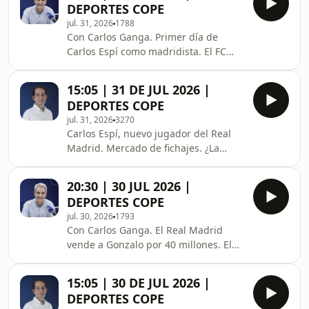
DEPORTES COPE
por el estadio. Polideportivo.
jul. 31, 2026
1788
Con Carlos Ganga. Primer día de
Carlos Espí como madridista. El FC
Barcelona se enfrenta al Birmingham
en su segundo amistoso. Caso Julián
15:05 | 31 DE JUL 2026 |
Álvarez. Mercado del Real Madrid.
DEPORTES COPE
Actualidad FC Barcelona. Mercado de
jul. 31, 2026
3270
fichajes. Amistosos. Fútbol
Carlos Espí, nuevo jugador del Real
internacional. Polideportivo
Madrid. Mercado de fichajes. ¿La
oferta del Barça por Julián caduca?
Pretemporada de Primera División.
20:30 | 30 JUL 2026 |
Sigue el lío en Vallecas por el estadio.
DEPORTES COPE
Polideportivo.
jul. 30, 2026
1793
Con Carlos Ganga. El Real Madrid
vende a Gonzalo por 40 millones. El
Atlético de Madrid denuncia al FC
Barcelona. Actualidad del FC
15:05 | 30 DE JUL 2026 |
Barcelona. Mercado de fichajes.
DEPORTES COPE
Amistosos. La UEFA boicotea a la FIFA.