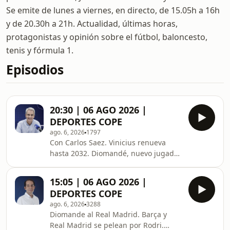
Se emite de lunes a viernes, en directo, de 15.05h a 16h
y de 20.30h a 21h. Actualidad, últimas horas,
protagonistas y opinión sobre el fútbol, baloncesto,
tenis y fórmula 1.
Episodios
20:30 | 06 AGO 2026 |
DEPORTES COPE
ago. 6, 2026
1797
Con Carlos Saez. Vinicius renueva
hasta 2032. Diomandé, nuevo jugador
del Real Madrid. Rodri apunta al
Barcelona. Infantino trata de aplacar
15:05 | 06 AGO 2026 |
las críticas. Noticias de mercado.
DEPORTES COPE
Jódar, Hezonja o Márquez,
ago. 6, 2026
3288
protagonistas más allá del fútbol
Diomande al Real Madrid. Barça y
Real Madrid se pelean por Rodri.