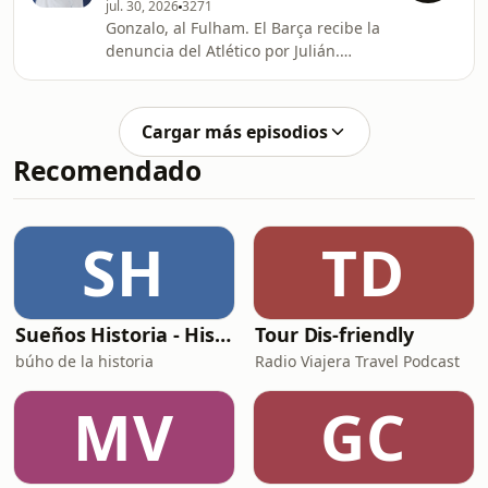
jul. 30, 2026
3271
Polideportivo.
Gonzalo, al Fulham. El Barça recibe la
denuncia del Atlético por Julián.
Pretemporada de Primera. Mercado
de fichajes. El Rayo no deja entrar a la
CAM al estadio. Guerra total FIFA-
Cargar más episodios
UEFA. Polideportivo.
Recomendado
SH
TD
Sueños Historia - Histórico Podcast de historia relajada para dormir
Tour Dis-friendly
búho de la historia
Radio Viajera Travel Podcast
MV
GC