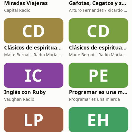
Miradas Viajeras
Gafotas, Cegatos y sus Aparatos - Podcast
Capital Radio
Arturo Fernández / Ricardo Abad
CD
CD
Clásicos de espiritualidad: El arte de aprovechar nuestras faltas
Clásicos de espiritualidad: El combate espiritual
Maite Bernat - Radio María España
Maite Bernat - Radio María ESP
IC
PE
Inglés con Ruby
Programar es una mierda
Vaughan Radio
Programar es una mierda
LP
EH