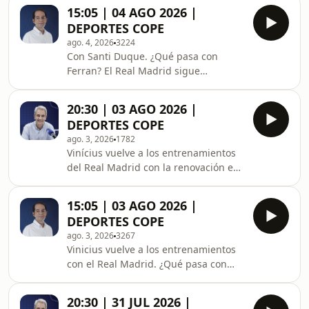
con las dos estrellas; Última hora del
15:05 | 04 AGO 2026 |
Estadio de Vallecas; Mercado de
DEPORTES COPE
fichajes; Noticias polideportivas.
ago. 4, 2026
3224
Con Santi Duque. ¿Qué pasa con
Ferran? El Real Madrid sigue
preparando la temporada. El Rayo
Vallecano abre las puertas a la
20:30 | 03 AGO 2026 |
Comunidad de Madrid. Mercado de
DEPORTES COPE
fichajes. Oro histórico para España en
ago. 3, 2026
1782
sincronizada. Polideportivo.
Vinícius vuelve a los entrenamientos
del Real Madrid con la renovación en
mente; Ferran Torres habla de su
futuro en el Barça; Mercado de
15:05 | 03 AGO 2026 |
fichajes; Las federaciones europeas
DEPORTES COPE
retiran su apoyo a Infantino; Noticias
ago. 3, 2026
3267
polideportivas.
Vinicius vuelve a los entrenamientos
con el Real Madrid. ¿Qué pasa con
Ferrán Torres? El Getafe ya sabe su
rival en Conference League. Mercado
20:30 | 31 JUL 2026 |
de fichajes. Sigue el lío en Vallecas