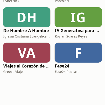
Cyberclick
Photolari
DH
IG
De Hombre A Hombre
IA Generativa para No Techs
Iglesia Cristiana Evangélica de Chamartín
Roylan Suarez Reyes
VA
F
Viajes al Corazón de la Historia
Fase24
Greece Viajes
Fase24 Podcast