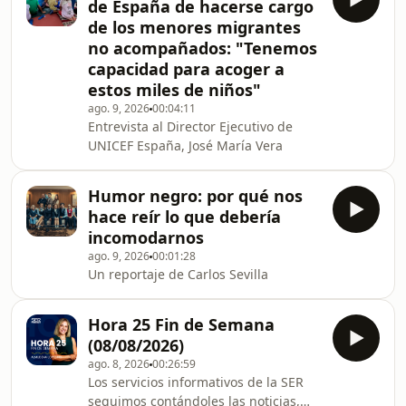
de España de hacerse cargo
la forma más amena posible.
de los menores migrantes
no acompañados: "Tenemos
capacidad para acoger a
estos miles de niños"
ago. 9, 2026
00:04:11
Entrevista al Director Ejecutivo de
UNICEF España, José María Vera
Humor negro: por qué nos
hace reír lo que debería
incomodarnos
ago. 9, 2026
00:01:28
Un reportaje de Carlos Sevilla
Hora 25 Fin de Semana
(08/08/2026)
ago. 8, 2026
00:26:59
Los servicios informativos de la SER
seguimos contándoles las noticias,