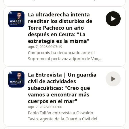
con el máximo rigor y frescura
posibles. Queremos SER los primeros
La ultraderecha intenta
en contarles lo que pasa y hacerlo de
reeditar los disturbios de
la forma más amena posible.
Torre Pacheco un año
después en Ceuta: "La
estrategia es la misma"
ago. 7, 2026
00:07:19
Compromís ha denunciado ante el
Supremo al portavoz adjunto de Vox,
José María Figaredo, para que se le
investigue por un supuesto delito de
La Entrevista | Un guardia
odio por hablar de "cazar" y "pescar"
civil de actividades
a los migrantes llegados a Ceuta. Lo
subacuáticas: "Creo que
cuenta Julia Molina.
vamos a encontrar más
cuerpos en el mar"
ago. 7, 2026
00:00:00
Pablo Tallón entrevista a Oswaldo
Tavio, agente de la Guardia Civil del
Grupo de Actividades