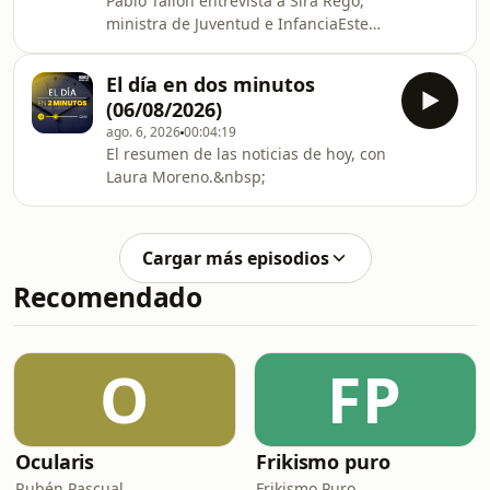
Pablo Tallón entrevista a Sira Rego,
ministra de Juventud e InfanciaEste
jueves se ha cumplido una semana de
la entrada masiva de migrantes a
El día en dos minutos
Ceuta en la que más de 72.000
(06/08/2026)
personas cruzaron la frontera desde
ago. 6, 2026
00:04:19
Marruecos, siete días más tarde la
El resumen de las noticias de hoy, con
mayoría de las personas han
Laura Moreno.&nbsp;
abandonado la ciudad autónoma
voluntariamente, pero según ha
confirmado el presidente de Ceuta,
Juan Jesús Vivas, todavía hay ent
Cargar más episodios
Recomendado
O
FP
Ocularis
Frikismo puro
Rubén Pascual
Frikismo Puro