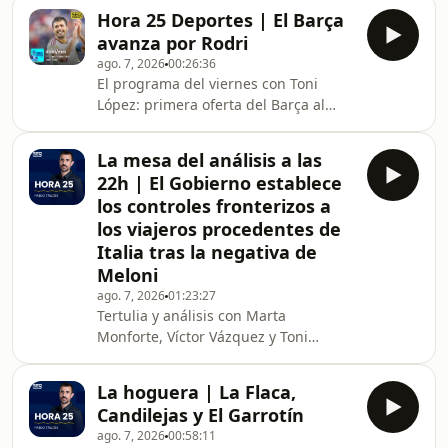
Subacuáticas.Tavio, que tiene más de
Hora 25 Deportes | El Barça
20 años de experiencia rescatando
avanza por Rodri
personas en el mar, aporta su
ago. 7, 2026
00:26:36
perspectiva de la crisis que se está
El programa del viernes con Toni
viviendo en Ceuta
López: primera oferta del Barça al
Manchester City por Rodri, el Madrid
viaja a Budapest y el Atlético en
La mesa del análisis a las
Corea, amistosos y fichajes,
22h | El Gobierno establece
recibimiento a Ferran Torres en Foios
los controles fronterizos a
y resto de fútbol, Paula Blasi mejora
los viajeros procedentes de
en el Tour Femenino, vuelve Moto GP,
Italia tras la negativa de
tenis y más deporte.
Meloni
ago. 7, 2026
01:23:27
Tertulia y análisis con Marta
Monforte, Víctor Vázquez y Toni
Timoner
La hoguera | La Flaca,
Candilejas y El Garrotín
ago. 7, 2026
00:58:11