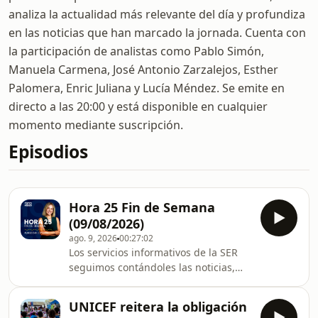
analiza la actualidad más relevante del día y profundiza
en las noticias que han marcado la jornada. Cuenta con
la participación de analistas como Pablo Simón,
Manuela Carmena, José Antonio Zarzalejos, Esther
Palomera, Enric Juliana y Lucía Méndez. Se emite en
directo a las 20:00 y está disponible en cualquier
momento mediante suscripción.
Episodios
Hora 25 Fin de Semana
(09/08/2026)
ago. 9, 2026
00:27:02
Los servicios informativos de la SER
seguimos contándoles las noticias,
con el máximo rigor y frescura
posibles. Queremos SER los primeros
UNICEF reitera la obligación
en contarles lo que pasa y hacerlo de