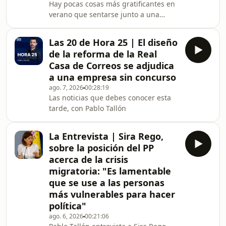
Hay pocas cosas más gratificantes en
verano que sentarse junto a una
hoguera a charlar sin estrés. De la
mano del músico Litus, repasamos
Las 20 de Hora 25 | El diseño
canciones míticas de nuestra historia,
de la reforma de la Real
escucharemos las de los oyentes y
Casa de Correos se adjudica
habrá espacio para aprender cada día
a una empresa sin concurso
de los que más saben de algunas de
ago. 7, 2026
00:28:19
las grandes cuestiones más
Las noticias que debes conocer esta
desconocidas de nuestra historia. Y es
tarde, con Pablo Tallón
que un buen '¿Sabías qué?' siempre
se presta a que
La Entrevista | Sira Rego,
sobre la posición del PP
acerca de la crisis
migratoria: "Es lamentable
que se use a las personas
más vulnerables para hacer
política"
ago. 6, 2026
00:21:06