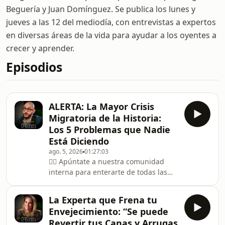
Beguería y Juan Domínguez. Se publica los lunes y
jueves a las 12 del mediodía, con entrevistas a expertos
en diversas áreas de la vida para ayudar a los oyentes a
crecer y aprender.
Episodios
ALERTA: La Mayor Crisis
Migratoria de la Historia:
Los 5 Problemas que Nadie
Está Diciendo
ago. 5, 2026
01:27:03
👉🏽 Apúntate a nuestra comunidad
interna para enterarte de todas las
novedades y contenido extra:
https://tengounplanpodcast.com/newsletter/
La Experta que Frena tu
🎧 Escucha nuestro libro totalmente
Envejecimiento: “Se puede
gratis con la prueba de Audible:
Revertir tus Canas y Arrugas
https://amzn.to/435yTLc📘 Más de 150