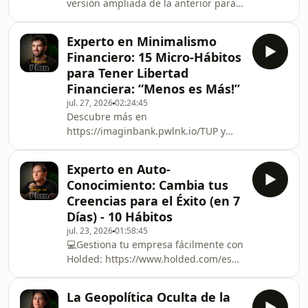
versión ampliada de la anterior para
cabeza a mil por hora...🎁 Extra para
diseñar tu plan aquí:
la comunidad: Descarga GRA
https://bit.ly/4wcCra5📢 ¿Quieres
Experto en Minimalismo
colaborar o ser patrocinador de Tengo
Financiero: 15 Micro-Hábitos
un Plan? Puedes contactar aquí:
para Tener Libertad
https://docs.google.com/forms/d/e/1FAIpQLSdf-
Financiera: “Menos es Más!”
F7PJERbl0mA45YCRIIriGPokZflc0SpSFBAidQ5DoTxoQ
jul. 27, 2026
02:24:45
usp=headerÚnete a nuestra
Descubre más en
newsletter y recibe regalos, contenido
https://imaginbank.pwlnk.io/TUP y
exclusivo, herramientas e invitacion
date de alta con el código TUP50 para
conseguir un cupón de 50€ para la
Experto en Auto-
Shop Facilitea de imagin.Con imagin
Conocimiento: Cambia tus
puedes aprender sobre ahorro e
Creencias para el Éxito (en 7
inversión con imaginAcademy y
Días) - 10 Hábitos
acceder a diferentes opciones de
jul. 23, 2026
01:58:45
inversión, todo desde una única app.
💻Gestiona tu empresa fácilmente con
¿Quieres el Excel que usamos para
Holded: https://www.holded.com/es
trackear ingresos y gastos? Envíanos
Automatiza facturas, controla gastos,
la palabra &quot;Excel&quot; por
sincroniza tus bancos y accede a
mensaje
La Geopolítica Oculta de la
informes en tiempo real para tener