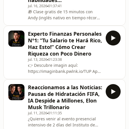
habilidades…
#AquariusExtra #sigueadelante 💼
jul. 16, 2026
01:37:41
Trabaja 1 a 1 con Montse y Consigue
🎁 Clase gratis de 15 minutos con
la mejor Financiación aquí:
Andy (inglés nativo en tiempo récord):
https://bit.ly/4ya4f0l👉🏼 Descarga
https://cl.conquerx.com/1TiPsB/TE
gratis la guía de hipotecas con el
COMPARTIMOS RECURSOS
resume
Experto Finanzas Personales
ÚTILES:Instagram:
Nº1: “Tu Salario te Hará Rico,
https://www.instagram.com/conquerlanguages/?
Haz Esto!” Cómo Crear
hl=esCanal Youtube:
Riqueza con Poco Dinero
https://www.youtube.com/@ConquerLanguagesWeb
jul. 13, 2026
01:23:38
⁠https://www.conquerlanguages.com/conquer-
👉 Descubre imagin aquí:
english📝 Descarga la guía paso a
https://imaginbank.pwlnk.io/TUP Aprende
paso para crear Mapas Mentales
más sobre ahorro e inversión con
increíbles: https://bit.ly/4bz6PmF📢
imaginAcademy y gestiona tu dinero
¿Qu
Reaccionamos a las Noticias:
desde una sola app.Además, si te das
Pausas de Hidratación FIFA,
de alta con el código TUP50, podrás
IA Despide a Millones, Elon
acceder a la promoción para nuevos
Musk Trillonario
usuarios.¿Quieres el Excel que
jul. 11, 2026
01:11:35
usamos para trackear ingresos y
¿Quieres venir al evento presencial
gastos? Envíanos la palabra "Andrés"
intensivo de 2 días del Instituto de
por mensaje directo a nuestro