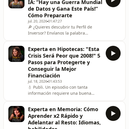
IA: “Hay una Guerra Mundial
una visión clara de tu negocio desde
de Datos y Gana Este País!”
un único lugar en la nube. 🧭
Cómo Prepararte
Descarga la Hoja Brújula 2.0 - una
jul. 20, 2026
01:47:27
versión ampliada de la anterior para
🔎 ¿Quieres descubrir tu Perfil de
diseñar tu plan aquí:
Inversor? Envíanos la palabra
https://bit.ly/4hagdAK¡Bienvenidos a
&quot;COVADONGA&quot; por
Tengo un Plan! 🎙️Christian
mensaje directo a nuestro Instagram:
Experta en Hipotecas: "Esta
https://www.instagram.com/tengounplanpodcast/
Crisis Será Peor que 2008!" 5
¡Bienvenidos a Tengo un Plan! 🎙️
Pasos para Protegerte y
Covadonga Torres Assiego es doctora
Conseguir la Mejor
en Derecho, profesora e investigadora
Financiación
en la Universidad Rey Juan Carlos,
especializada en filosofía del Derecho,
jul. 18, 2026
01:43:53
💧 Publi. Un episodio con tanta
pensamiento jurídico e historia de las
información requiere una buena
ideas. C
pausa refrescante para asimilarlo
todo. Los nuevos Aquarius Extra (con
Experta en Memoria: Cómo
vitaminas y ginseng) te ayudan a
Aprender x2 Rápido y
mantener la vitalidad en tu día a día
Adelantar al Resto: Idiomas,
para seguir dándolo todo.