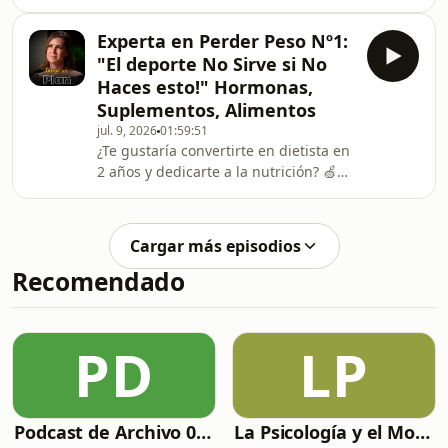
Marca Personal? 📲 Consigue tu
Instagram: https://www.instagr
entrada antes de que se agoten aquí:
Experta en Perder Peso Nº1:
https://bit.ly/4yeM2hV👉🏽 Apúntate a
"El deporte No Sirve si No
nuestra comunidad interna para
Haces esto!" Hormonas,
enterarte de todas las novedades y
Suplementos, Alimentos
contenido extra:
jul. 9, 2026
01:59:51
https://tengounplanpodcast.com/newsletter/
¿Te gustaría convertirte en dietista en
🎧 Escucha nuestro libro totalmente
2 años y dedicarte a la nutrición? 🍏
gratis con la prueba de Audible:
💪🏼: https://goo.su/MuzIn📢 ¿Quieres
https://amzn.to/435yTLc📘 Más de
colaborar o ser patrocinador de Tengo
un Plan? Puedes contactar aquí:
Cargar más episodios
https://goo.su/7zXDCTYÚnete a
Recomendado
nuestra newsletter y recibe regalos,
contenido exclusivo, herramientas e
invitaciones a eventos antes que
nadie.
PD
LP
https://tengounplanpodcast.com/#newsletter
🎧 Escucha nuestro libro totalment
Podcast de Archivo 007
La Psicología y el Modelo Parcuve®