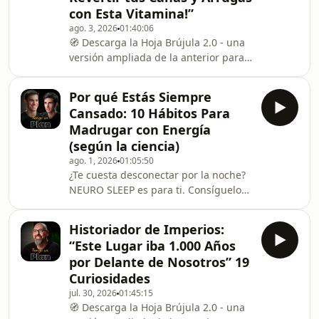
con Esta Vitamina!”
podcast resumidos en un libro, "Lo
ago. 3, 2026
01:40:06
que Ellos saben y Tú no" disponible
🧭 Descarga la Hoja Brújula 2.0 - una
aquí:
versión ampliada de la anterior para
https://amzn.eu/d/8ZcVldi¡Bienvenidos
diseñar tu plan aquí:
a Tengo un Plan! 🎙️Episodio de
https://bit.ly/43zFMTU📢 ¿Quieres
emergencia.
Por qué Estás Siempre
colaborar o ser patrocinador de Tengo
Cansado: 10 Hábitos Para
un Plan? Puedes contactar aquí:
Madrugar con Energía
https://docs.google.com/forms/d/e/1FAIpQLSdf-
(según la ciencia)
F7PJERbl0mA45YCRIIriGPokZflc0SpSFBAidQ5DoTxoQ
ago. 1, 2026
01:05:50
usp=headerÚnete a nuestra
¿Te cuesta desconectar por la noche?
newsletter y recibe regalos, contenido
NEURO SLEEP es para ti. Consíguelo
exclusivo, herramientas e invitacion
ahora con descuento usando el
código PLAN10 aquí:
Historiador de Imperios:
https://bit.ly/3QOcdLQ (también sirve
“Este Lugar iba 1.000 Años
para todo el catálogo de Kobho)Hoy
por Delante de Nosotros” 19
nos sentamos a hablar sin filtros de
Curiosidades
algo que nos afecta a todos: el
jul. 30, 2026
01:45:15
descanso, el estrés y qué suplemento
🧭 Descarga la Hoja Brújula 2.0 - una
funciona de verdad cuando tienes la