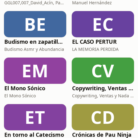
GGL007,007_David_Acín, Pablo_Ortega, 58, AlbertoBond y Claalc
Manuel Hernández
BE
EC
Budismo en zapatillas, El budismo sin sermones
EL CASO PERTUR
Budismo Asmr y Abundancia
LA MEMORIA PERDIDA
EM
CV
El Mono Sónico
Copywriting, Ventas y Nada que perder
El Mono Sónico
Copywriting, Ventas y Nada que Perder
ET
CD
En torno al Catecismo
Crónicas de Pau Ninja