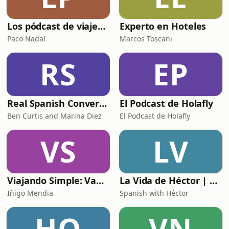
Los pódcast de viajes de Paco Nadal
Experto en Hoteles
Paco Nadal
Marcos Toscani
RS
EP
Real Spanish Conversations, by Notes in Spanish
El Podcast de Holafly
Ben Curtis and Marina Diez
El Podcast de Holafly
VS
LV
Viajando Simple: Van Life y furgonetas camper
La Vida de Héctor | Comprehensible Spanish Podcast
Iñigo Mendia
Spanish with Héctor
HQ
VN