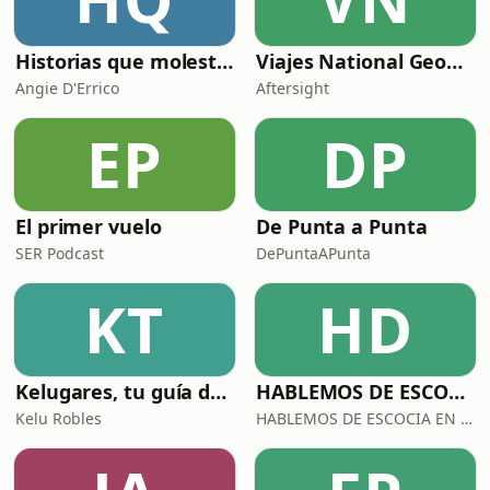
Historias que molestan
Viajes National Geographic
Angie D'Errico
Aftersight
EP
DP
El primer vuelo
De Punta a Punta
SER Podcast
DePuntaAPunta
KT
HD
Kelugares, tu guía de viajes en formato podcast
HABLEMOS DE ESCOCIA EN CASTELLANO PODCASTS. Podcast y Turismo Escocés
Kelu Robles
HABLEMOS DE ESCOCIA EN CASTELLANO