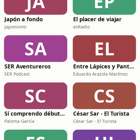
JA
EP
Japón a fondo
El placer de viajar
Japonismo
esRadio
SA
EL
SER Aventureros
Entre Lápices y Pantallas
SER Podcast
Eduardo Arazola Martínez
SC
CS
Sí comprendo débutants - Podcast pour apprendre l'espagnol
César Sar - El Turista
Paloma García
César Sar - El Turista