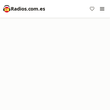
Radios.com.es