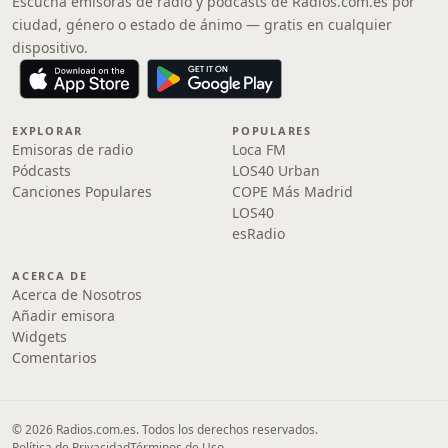
Escucha emisoras de radio y pódcasts de Radios.com.es por
ciudad, género o estado de ánimo — gratis en cualquier
dispositivo.
EXPLORAR
POPULARES
Emisoras de radio
Loca FM
Pódcasts
LOS40 Urban
Canciones Populares
COPE Más Madrid
LOS40
esRadio
ACERCA DE
Acerca de Nosotros
Añadir emisora
Widgets
Comentarios
© 2026 Radios.com.es. Todos los derechos reservados.
Política de Privacidad
Términos de Uso