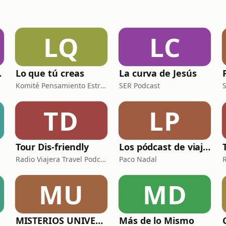
LQ
LC
 pensar?
Lo que tú creas
La curva de Jesús
Komité Pensamiento Estratégico
SER Podcast
TD
LP
Tour Dis-friendly
Los pódcast de viajes de Paco Nadal
Radio Viajera Travel Podcast
Paco Nadal
MU
MD
MISTERIOS UNIVERSALES con Artur Homs
Más de lo Mismo