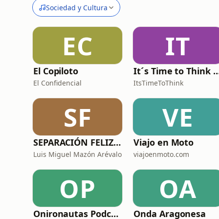
Sociedad y Cultura
EC
IT
El Copiloto
It´s Time to Think - ¿Nos paramos a
El Confidencial
ItsTimeToThink
SF
VE
SEPARACIÓN FELIZ : Psicología, Dolor y Renacimiento
Viajo en Moto
Luis Miguel Mazón Arévalo
viajoenmoto.com
OP
OA
Onironautas Podcast
Onda Aragonesa