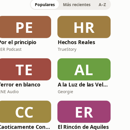
Populares
Más recientes
A–Z
PE
HR
Por el principio
Hechos Reales
SER Podcast
TrueStory
TE
AL
Terror en blanco
A la Luz de las Velas Podcast
RNE Audio
Georgie
CC
ER
Caoticamente Consciente
El Rincón de Aquiles