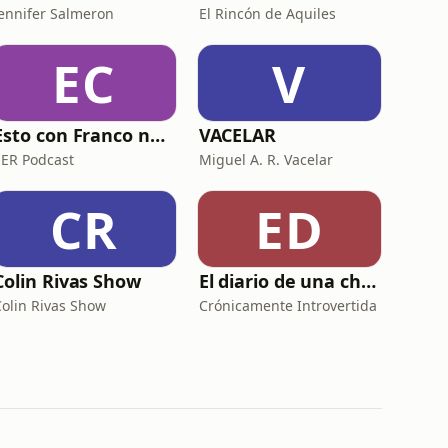
Jennifer Salmeron
El Rincón de Aquiles
EC
V
Esto con Franco no pasaba
VACELAR
SER Podcast
Miguel A. R. Vacelar
CR
ED
Colin Rivas Show
El diario de una chica Crónicamente Introvertida
Colin Rivas Show
Crónicamente Introvertida