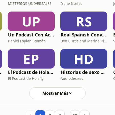
MISTERIOS UNIVERSALES
Irene Nortes
UP
RS
Un Podcast Con Acento - Daniel Fopiani
Real Spanish Conversations, by Notes in Spanish
Daniel Fopiani Román
Ben Curtis and Marina Diez
EP
HD
NITOS
El Podcast de Holafly
Historias de sexo apasionado ❤️‍🔥 Susurros de placer en audio
El Podcast de Holafly
Audiodesires
Mostrar Más