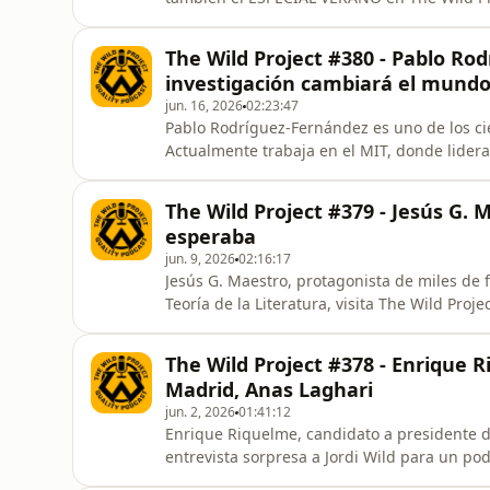
el asador y prepara un directo que va a ser 
trayendo experimentos químicos loquísimos
The Wild Project #380 - Pablo Rodr
extraterrest
investigación cambiará el mund
jun. 16, 2026
02:23:47
Pablo Rodríguez-Fernández es uno de los cie
Actualmente trabaja en el MIT, donde lider
cambiarlo absolutamente todo: la fusión nucl
Tierra, para conseguir una energía limpia, gr
The Wild Project #379 - Jesús G. 
porque hablamos de una
esperaba
jun. 9, 2026
02:16:17
Jesús G. Maestro, protagonista de miles de f
Teoría de la Literatura, visita The Wild Pro
esta temporada. Jesús y Jordi Wild hablarán 
de la felicidad y su gran mentira, de por q
The Wild Project #378 - Enrique R
sim
Madrid, Anas Laghari
jun. 2, 2026
01:41:12
Enrique Riquelme, candidato a presidente de
entrevista sorpresa a Jordi Wild para un pod
privatización del club por parte de Florenti