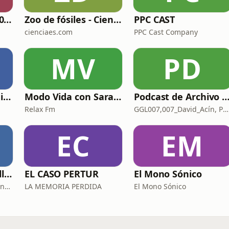
Remember 90 y 2000 en PLAY WITH ME by Dj Java
Zoo de fósiles - Cienciaes.com
PPC CAST
cienciaes.com
PPC Cast Company
MV
PD
Poesía con voz -Emiliano Martín- Podcasts
Modo Vida con Sara Manzaneque
Podcast de Archivo 0
Relax Fm
GGL007,007_David_Acín, Pablo_Ortega, 58, AlbertoBond y Claalc
EC
EM
Budismo en zapatillas, El budismo sin sermones
EL CASO PERTUR
El Mono Sónico
Budismo Asmr y Abundancia
LA MEMORIA PERDIDA
El Mono Sónico