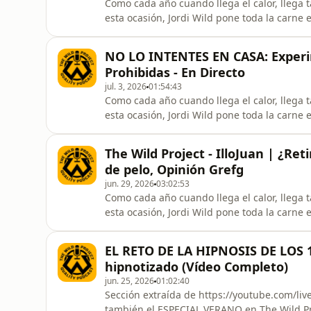
Como cada año cuando llega el calor, llega
esta ocasión, Jordi Wild pone toda la carne 
histórico:- IlloJuan como invitado- Reaccio
Debate entre arqueólogos y expertos en ovnis
NO LO INTENTES EN CASA: Experi
perdidas- Reto hipnosis:
Prohibidas - En Directo
jul. 3, 2026
01:54:43
Como cada año cuando llega el calor, llega
esta ocasión, Jordi Wild pone toda la carne 
histórico:- IlloJuan como invitado- @reacc
loquísimos- Debate entre arqueólogos y expe
The Wild Project - IlloJuan | ¿Ret
civilizaciones perdidas- Reto hipnos
de pelo, Opinión Grefg
jun. 29, 2026
03:02:53
Como cada año cuando llega el calor, llega
esta ocasión, Jordi Wild pone toda la carne 
histórico:- IlloJuan como invitado- Reaccio
Debate entre arqueólogos y expertos en ovnis
EL RETO DE LA HIPNOSIS DE LOS 10
perdidas- Reto hipnosis:
hipnotizado (Vídeo Completo)
jun. 25, 2026
01:02:40
Sección extraída de https://youtube.com/liv
también el ESPECIAL VERANO en The Wild Proj