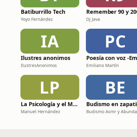
Batiburrillo Tech
Yoyo Fernández
Dj Java
IA
PC
Ilustres anonimos
IlustresAnonimos
Emiliano Martín
LP
BE
La Psicología y el Modelo Parcuve®
Manuel Hernández