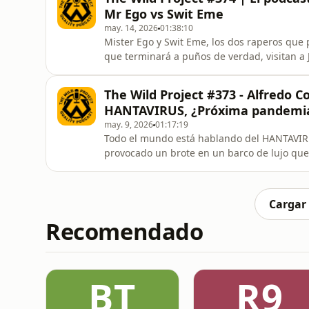
Mr Ego vs Swit Eme
may. 14, 2026
01:38:10
Mister Ego y Swit Eme, los dos raperos que p
que terminará a puños de verdad, visitan a J
se han visto jamás en el programa. Mister E
personal de Swit Eme, y ahora tendrá que mi
The Wild Project #373 - Alfredo C
palabras. N
HANTAVIRUS, ¿Próxima pandemi
may. 9, 2026
01:17:19
Todo el mundo está hablando del HANTAVIRU
provocado un brote en un barco de lujo que
ya se preguntan si estamos ante el inicio d
Corell, catedrático de Inmunología y uno de
España, para explicar
Cargar
Recomendado
BT
R9