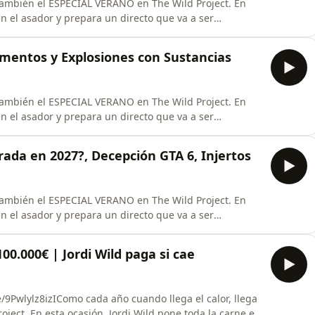
 también el ESPECIAL VERANO en The Wild Project. En
en el asador y prepara un directo que va a ser
naExplota trayendo experimentos químicos loquísimos-
 sobre extraterrestres, pirámides y civilizaciones
mentos y Explosiones con Sustancias
 también el ESPECIAL VERANO en The Wild Project. En
en el asador y prepara un directo que va a ser
ionaexplota trayendo experimentos químicos
rtos en ovnis sobre extraterrestres, pirámides y
irada en 2027?, Decepción GTA 6, Injertos
 también el ESPECIAL VERANO en The Wild Project. En
en el asador y prepara un directo que va a ser
naExplota trayendo experimentos químicos loquísimos-
 sobre extraterrestres, pirámides y civilizaciones
0.000€ | Jordi Wild paga si cae
e/9Pwlylz8izIComo cada año cuando llega el calor, llega
ect. En esta ocasión, Jordi Wild pone toda la carne en