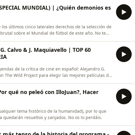
esta con los socios... y mucho más. ¡No te lo pierdas!
 (ESPECIAL MUNDIAL) | ¿Quién demonios es
los últimos cinco laterales derechos de la selección de
l brutal sobre el Mundial de fútbol de este año. No te
ar en internet sobre ello. Chao chao chao chao...
 G. Calvo & J. Maquiavello | TOP 60
RIA
endas de la crítica de cine en español: Alejandro G.
an The Wild Project para elegir las mejores películas de
que nadie podrá tocar jamás. ¡No os lo perdáis!
Por qué no peleó con IlloJuan?, Hacer
ualquier tema histórico de la humanidad), por lo que
a quedarán resueltos y zanjados. No os lo perdáis.
t más tenso de la historia del programa -