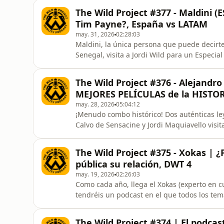
que ha tenido para no presentarse, su propu
The Wild Project #377 - Maldini
Tim Payne?, España vs LATAM
may. 31, 2026
02:28:03
Maldini, la única persona que puede decirte 
Senegal, visita a Jordi Wild para un Especia
pierdas el mejor análisis que podrás encontr
The Wild Project #376 - Alejandro
MEJORES PELÍCULAS de la HISTO
may. 28, 2026
05:04:12
¡Menudo combo histórico! Dos auténticas ley
Calvo de Sensacine y Jordi Maquiavello visit
todos los tiempos, en el ranking definitivo 
The Wild Project #375 - Xokas | ¿
pública su relación, DWT 4
may. 19, 2026
02:26:03
Como cada año, llega el Xokas (experto en c
tendréis un podcast en el que todos los tem
The Wild Project #374 | El podcas