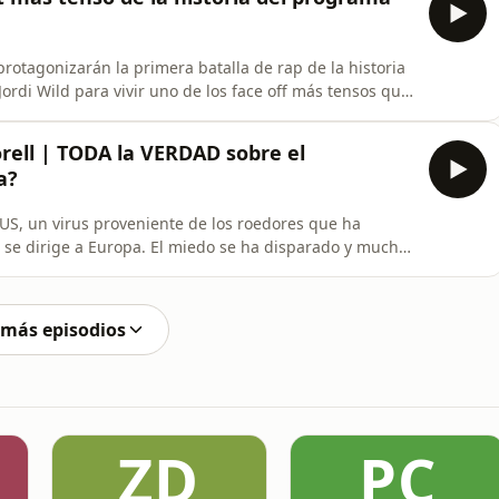
rotagonizarán la primera batalla de rap de la historia
ordi Wild para vivir uno de los face off más tensos que
go ha soltado auténticas barbaridades sobre la vida
rarle a la cara y afrontar las consecuencias de sus
orell | TODA la VERDAD sobre el
a?
S, un virus proveniente de los roedores que ha
 se dirige a Europa. El miedo se ha disparado y muchos
e una nueva pandemia. Por eso, Jordi Wild trae a Alfredo
 los mayores expertos en divulgación científica de
 más episodios
ZD
PC