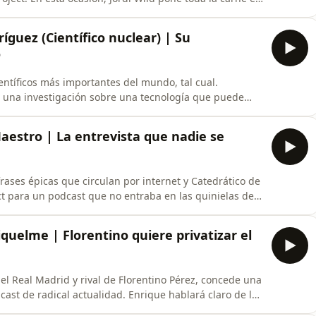
histórico:- IlloJuan como invitado- ReaccionaExplota
- Debate entre arqueólogos y expertos en ovnis sobre
íguez (Científico nuclear) | Su
o
ntíficos más importantes del mundo, tal cual.
a una investigación sobre una tecnología que puede
ear. Dicho fácil: crear nuestros propios “soles” en la
atis y casi ilimitada. No te pierdas este podcast,
Maestro | La entrevista que nadie se
rases épicas que circulan por internet y Catedrático de
ject para un podcast que no entraba en las quinielas de
del Quijote y Cervantes (¡Por supuesto!), pero también
ué el mundo anglosajón es peor que el hispánico y está
iquelme | Florentino quiere privatizar el
l Real Madrid y rival de Florentino Pérez, concede una
cast de radical actualidad. Enrique hablará claro de la
no, el poder en la sombra Anas Laghari, las presiones