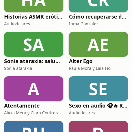
Historias ASMR eróticas y sexys
Cómo recuperarse de una separación o divorcio
Audiodesires
Inma Gonzalez
SA
AE
Sonia ataraxia: salud mental, autoestima y relaciones sanas.
Alter Ego
Sonia ataraxia
Paula Mora y Laia Fiol
A
SE
Atentamente
Sexo en audio 🎧🔥 Relatos eróticos para encender tu imaginación
Alicia Mera y Clara Contreras
Audiodesires