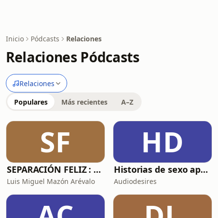
Inicio
Pódcasts
Relaciones
Relaciones Pódcasts
Relaciones
Populares
Más recientes
A–Z
SF
HD
SEPARACIÓN FELIZ : Psicología, Dolor y Renacimiento
Historias de sexo apasionado ❤️‍🔥 Susurros de placer en audio
Luis Miguel Mazón Arévalo
Audiodesires
AC
DL