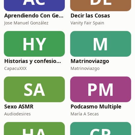
Aprendiendo Con Gente
Decir las Cosas
Jose Manuel González
Vanity Fair Spain
HY
M
Historias y confesiones de Sr y Sra XXX
Matrinoviazgo
CapacuXXX
Matrinoviazgo
SA
PM
Sexo ASMR
Podcasmo Multiple
Audiodesires
María A Secas
HA
CR