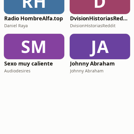
RH
D
Radio HombreAlfa.top
DvisionHistoriasReddit
Daniel Raya
DvisionHistoriasReddit
SM
JA
Sexo muy caliente
Johnny Abraham
Audiodesires
Johnny Abraham