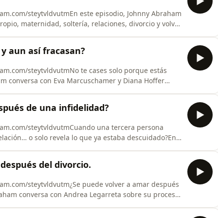
ham.com/steytvldvutmEn este episodio, Johnny Abraham
pio, maternidad, soltería, relaciones, divorcio y volver
ignifica ser mujer, mamá, trabajar en lo que amas,
ndo en el amor sin perderte a ti.Porque tener pareja
y aun así fracasan?
ham.com/steytvldvutmNo te cases solo porque estás
am conversa con Eva Marcuschamer y Diana Hoffer
sarnos: cómo amar, cómo pelear, cómo reparar, cómo
n una relación.Hablamos de matrimonio,
spués de una infidelidad?
ión, ide
aham.com/steytvldvutmCuando una tercera persona
elación… o solo revela lo que ya estaba descuidado?En
ny Abraham conversa con Luis Andrés Figueroa sobre
edo, pareja y responsabilidad emocional.Hablamos de
después del divorcio.
ham.com/steytvldvutm¿Se puede volver a amar después
braham conversa con Andrea Legarreta sobre su proceso
ón, la diferencia de edad, el miedo al qué dirán y la
a vez.Hablamos de:Volver a abrir el corazón después de