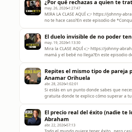
¿Por qué rechazas a quien te tra
una separaciónAma
may. 26, 2026
1:27:47
MIRA LA CLASE AQUÍ 👉 https://johnny-abr
no te hace caso?En este episodio de *Conq
Díaz sobre por qué nos enganchamos con pe
el mismo interés.Hablamos de la química, el 
El duelo invisible de no poder ten
el miedo al amor tranquilo
may. 19, 2026
1:13:30
Mira la CLASE AQUÍ 👉 https://johnny-abra
mamá y el bebé no llega?En este episodio 
Guadalupe Hernández sobre infertilidad, rep
pareja y el impacto emocional de intentar 
Repites el mismo tipo de pareja p
esperabas.Guadalupe comparte
Anamar Orihuela
abr. 28, 2026
1:02:01
Si estás en un punto donde sabes que necesi
gratuita donde te explico cómo superar a tu
👉https://johnny-abraham.com/steytvldvutm
relación… aunque cambie la persona?No es 
El precio real del éxito (nadie te
hablamos sobre los juegos psicol
Abraham
abr. 22, 2026
57:13
Todo el mundo quiere tener éxito…pero casi