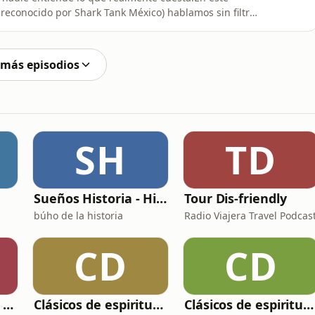
reconocido por Shark Tank México) hablamos sin filtros
👉 no puedes tener todo al mismo tiempoHablamos de
:El precio real del éxitoPor qué el equilibrio vida-
 más episodios
SH
TD
Sueños Historia - Histórico Podcast de historia relajada para dormir
Tour Dis-friendly
búho de la historia
Radio Viajera Travel Podcas
CD
CD
Gafotas, Cegatos y sus Aparatos - Podcast
Clásicos de espiritualidad: El arte de aprovechar nuestras faltas
Clásicos de espiritualidad: El combate espiritual