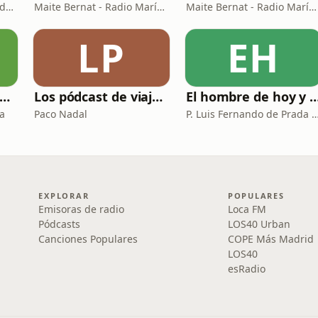
Arturo Fernández / Ricardo Abad
Maite Bernat - Radio María España
Maite Bernat - Radio María ESP
LP
EH
Programar es una mierda
Los pódcast de viajes de Paco Nadal
El hombre de hoy 
a
Paco Nadal
P. Luis Fernando de Prada - Radio M
EXPLORAR
POPULARES
Emisoras de radio
Loca FM
Pódcasts
LOS40 Urban
Canciones Populares
COPE Más Madrid
LOS40
esRadio