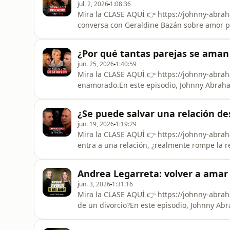
jul. 2, 2026
1:08:36
Mira la CLASE AQUÍ 👉 https://johnny-abra
conversa con Geraldine Bazán sobre amor pro
a estar en paz contigo.Hablamos de lo que s
atravesar momentos difíciles y seguir creye
¿Por qué tantas parejas se aman 
puede ser hermoso
jun. 25, 2026
1:40:59
Mira la CLASE AQUÍ 👉 https://johnny-abra
enamorado.En este episodio, Johnny Abrah
sobre lo que nadie nos enseña antes de ca
escuchar y cómo dejar de repetir heridas e
¿Se puede salvar una relación de
enamoramiento, divorcio, apego, comunicac
jun. 19, 2026
1:19:29
Mira la CLASE AQUÍ 👉 https://johnny-abr
entra a una relación, ¿realmente rompe la r
este episodio de Conquista tu Mundo, John
infidelidad, terceros, traición, perdón, mi
Andrea Legarreta: volver a amar 
una verdad incómoda: a veces
jun. 3, 2026
1:31:16
Mira la CLASE AQUÍ 👉 https://johnny-abra
de un divorcio?En este episodio, Johnny A
de reconstrucción emocional, su nueva relaci
libertad de vivir un amor bonito un día a l