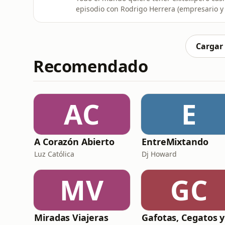
episodio con Rodrigo Herrera (empresario y 
sobre una realidad que no se suele decir:
temas que pocas veces se ponen sobre la mesa
trabajo no es lo que pare
Cargar
Recomendado
AC
E
A Corazón Abierto
EntreMixtando
Luz Católica
Dj Howard
MV
GC
Miradas Viajeras