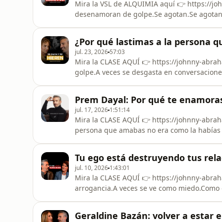
Mira la VSL de ALQUIMIA aquí 👉 https://j
desenamoran de golpe.Se agotan.Se agotan de
las rescate o les dé una seguridad que toda
mismas.En este video, Johnny Abraham habl
¿Por qué lastimas a la persona 
duradero: dejar de abandonarte a t
jul. 23, 2026
57:03
Mira la CLASE AQUÍ 👉 https://johnny-abra
golpe.A veces se desgasta en conversacione
silencios que se acumulan y momentos donde
este episodio, Johnny Abraham conversa co
Prem Dayal: Por qué te enamoras
sostienen una relación: curiosidad, em
jul. 17, 2026
1:51:14
Mira la CLASE AQUÍ 👉 https://johnny-abra
persona que amabas no era como la habías 
incómodas del amor:Muchas veces no nos 
fantasía que construimos alrededor de ella
Tu ego está destruyendo tus relac
Abraham conversa con Prem Dayal sobre el
jul. 10, 2026
1:43:01
Mira la CLASE AQUÍ 👉 https://johnny-abra
arrogancia.A veces se ve como miedo.Como 
cambiar al otro.Como pedir amor desde una 
Johnny Abraham conversa con Adelaida Harr
Geraldine Bazán: volver a estar e
merecimiento y por qué muchas