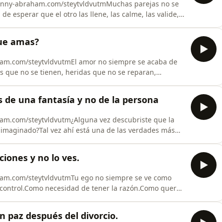
ohnny-abraham.com/steytvldvutmMuchas parejas no se
 esperar que el otro las llene, las calme, las valide,
vía no han aprendido a construir dentro de sí
a del secreto mejor guardado del amor bonito y
que amas?
ham.com/steytvldvutmEl amor no siempre se acaba de
s que no se tienen, heridas que no se reparan,
 la persona que amas deja de sentirse vista por ti.En
n Shulamit Graber sobre las herramientas que
 de una fantasía y no de la persona
ham.com/steytvldvutm¿Alguna vez descubriste que la
imaginado?Tal vez ahí está una de las verdades más
enamoramos de una persona.Nos enamoramos de la
.En este episodio de Conquista tu Mundo, Johnny
iones y no lo ves.
ham.com/steytvldvutmTu ego no siempre se ve como
control.Como necesidad de tener la razón.Como querer
herida que todavía no sabes mirar.En este episodio,
ison sobre ego, relaciones, eneagrama, amor propio,
n paz después del divorcio.