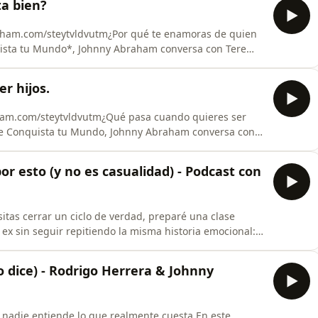
ta bien?
aham.com/steytvldvutm¿Por qué te enamoras de quien
uista tu Mundo*, Johnny Abraham conversa con Tere
rsonas que no nos eligen, no nos buscan o no tienen
ego, las heridas, la fantasía de conquistar a alguien,
er hijos.
ham.com/steytvldvutm¿Qué pasa cuando quieres ser
de Conquista tu Mundo, Johnny Abraham conversa con
roducción asistida, tratamientos de fertilidad, duelo,
formar una familia cuando la vida no responde como
or esto (y no es casualidad) - Podcast con
tas cerrar un ciclo de verdad, preparé una clase
 ex sin seguir repitiendo la misma historia emocional:
¿Sientes que siempre terminas en el mismo tipo de
casualidad.En este episodio con Anamar Orihuela
 lo dice) - Rodrigo Herrera & Johnny
 nadie entiende lo que realmente cuesta.En este