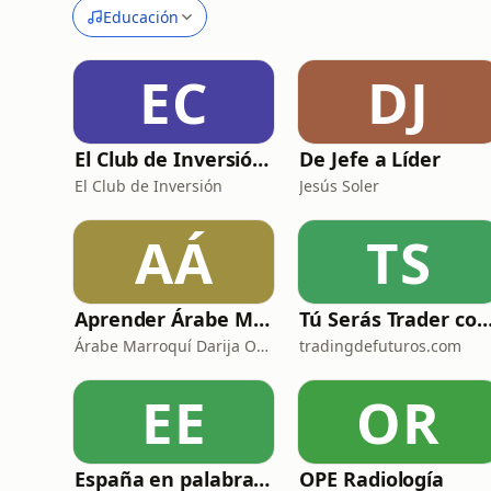
Educación
EC
DJ
El Club de Inversión podcast
De Jefe a Líder
El Club de Inversión
Jesús Soler
AÁ
TS
Aprender Árabe Marroquí Darija Online | Curso Dariya de Marruecos desde cero | arabemarroqui.com
Tú Serás Trader con Vicens Caste
Árabe Marroquí Darija Online | arabemarroqui.com
tradingdefuturos.com
EE
OR
España en palabras: Un podcast para escuchar y aprender español
OPE Radiología