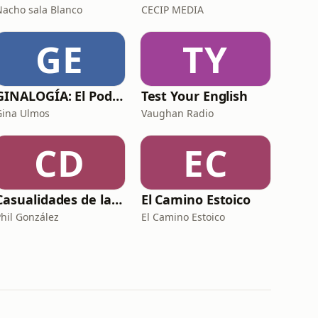
Nacho sala Blanco
CECIP MEDIA
GE
TY
GINALOGÍA: El Podcast de Gina Ulmos
Test Your English
Gina Ulmos
Vaughan Radio
CD
EC
Casualidades de la vida
El Camino Estoico
Phil González
El Camino Estoico