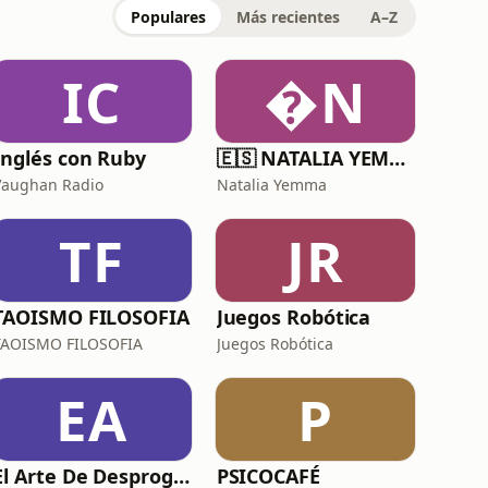
Populares
Más recientes
A–Z
IC
N
Inglés con Ruby
🇪🇸 NATALIA YEMMA
Vaughan Radio
Natalia Yemma
TF
JR
TAOISMO FILOSOFIA
Juegos Robótica
TAOISMO FILOSOFIA
Juegos Robótica
EA
P
El Arte De Desprogramar By Nacho Sala
PSICOCAFÉ