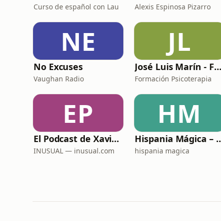
Curso de español con Lau
Alexis Espinosa Pizarro
NE
JL
No Excuses
José Luis Marín - Formación Psicoterap
Vaughan Radio
Formación Psicoterapia
EP
HM
El Podcast de Xavier Marcet
Hispania Mágica – Histor
INUSUAL — inusual.com
hispania magica