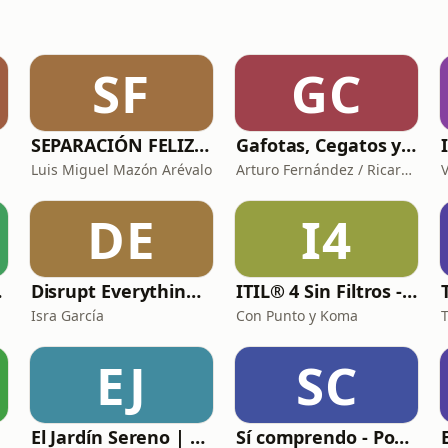
SF
GC
SEPARACIÓN FELIZ : Psicología, Dolor y Renacimiento
Gafotas, Cegatos y sus Aparatos - Podcast
Luis Miguel Mazón Arévalo
Arturo Fernández / Ricardo Abad
DE
I4
llano
Disrupt Everything — Decoding Human Potential
ITIL® 4 Sin Filtros - Simplificando la Gestión de Servicios
Isra García
Con Punto y Koma
EJ
SC
El Jardín Sereno | Taoísmo Zen Budismo
Sí comprendo - Podcast espagnol intermediaire et avancé