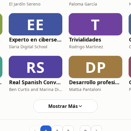
El Jardín Sereno
Paloma García
EE
T
ia
Experto en ciberseguridad y DevSecOps: desarrolle, ponga a prueba e implemente aplicaciones seguras
Trivialidades
Ilaria Digital School
Rodrigo Martinez
RS
DP
ia de España
Real Spanish Conversations, by Notes in Spanish
Desarrollo profesional | Mattia Pantaloni
Ben Curtis and Marina Diez
Mattia Pantaloni
Mostrar Más