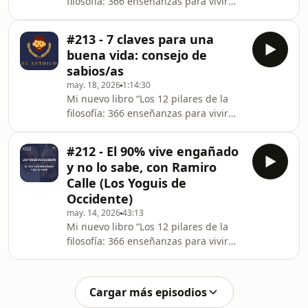
filosofía: 366 enseñanzas para vivir
tienes que suscribirte a mi newsletter
con virtud, serenidad y fortaleza
aquí, y la recibirás de inmediato:
interior” ya disponible en este enlace:
https://elest
#213 - 7 claves para una
https://amzn.eu/d/0a2Kz0OLEs para
buena vida: consejo de
mí un honor inmenso poder traerte
sabios/as
de nuevo a la neurocientífica
may. 18, 2026
1:14:30
Nazareth Castellanos.Si alguna vez
Mi nuevo libro “Los 12 pilares de la
has intentado dejar de pensar en algo
filosofía: 366 enseñanzas para vivir
y has descubierto que es imposible,
con virtud, serenidad y fortaleza
o&nbsp; te has sorprendido
interior” ya disponible en este enlace:
hablándote a ti mi
#212 - El 90% vive engañado
https://amzn.eu/d/0a2Kz0OLEn este
y no lo sabe, con Ramiro
episodio especial reúno algunos de
Calle (Los Yoguis de
los momentos más inspiradores
Occidente)
vividos en el podcast junto a grandes
may. 14, 2026
43:13
invitados: Nazareth Castellanos,
Mi nuevo libro “Los 12 pilares de la
Ramiro Calle, Soltowanda, Miguel
filosofía: 366 enseñanzas para vivir
Ibáñez, Ana Ibáñez, Pablo d’Ors y Lola
con virtud, serenidad y fortaleza
de La Puer
interior” ya disponible en este enlace:
https://amzn.eu/d/0a2Kz0OLPara
Cargar más episodios
pedir información del Retiro de junio,