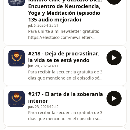
https://elestoico.com/newsletter-
Encuentro de Neurociencia,
estoica Hosted on Acast. See
Yoga y Meditación (episodio
acast.com/privacy for more
135 audio mejorado)
information.
jul. 6, 2026
1:25:51
Para unirte a mi newsletter gratuita:
https://elestoico.com/newsletter-
estoica Hosted on Acast. See
acast.com/privacy for more
#218 - Deja de procrastinar,
information.
la vida se te está yendo
jun. 28, 2026
14:11
Para recibir la secuencia gratuita de 3
dias que menciono en el episodio sólo
tienes que apuntarte aquí:
https://elestoico.com/newsletter-
#217 - El arte de la soberanía
estoica/Entra en mi membresía y
interior
empieza tu transformación aquí:
jun. 23, 2026
12:42
https://patreon.com/elestoicoesp
Para recibir la secuencia gratuita de 3
Hosted on Acast. See
dias que menciono en el episodio sólo
acast.com/privacy for more
tienes que apuntarte aquí:
information.