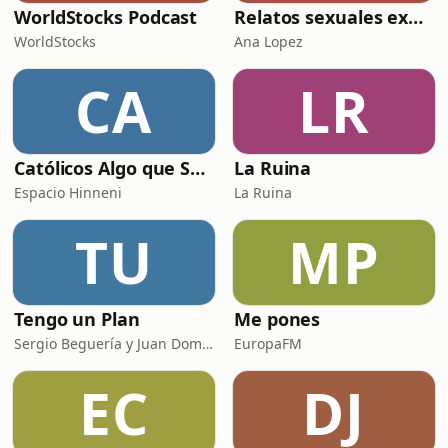
WorldStocks Podcast
Relatos sexuales explícitos
WorldStocks
Ana Lopez
CA
LR
Católicos Algo que Saber
La Ruina
Espacio Hinneni
La Ruina
TU
MP
Tengo un Plan
Me pones
Sergio Beguería y Juan Domínguez
EuropaFM
EC
DJ