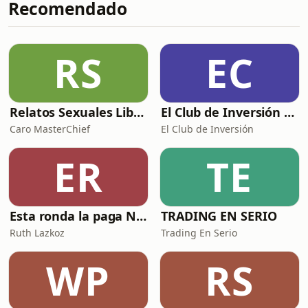
Recomendado
escríbeme a
elestoico.com@gmail.comEn este
episodio hablamos de una idea
incómoda pero necesaria: la
RS
EC
diferencia entre el conocimiento
superficial y la verdadera sabiduría.
Vivimos ro
Relatos Sexuales Liberales
El Club de Inversión podcast
Caro MasterChief
El Club de Inversión
ER
TE
Esta ronda la paga Newton
TRADING EN SERIO
Ruth Lazkoz
Trading En Serio
WP
RS