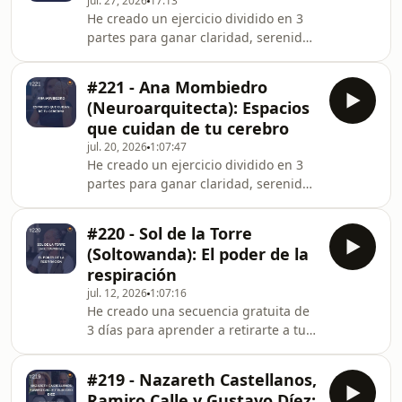
jul. 27, 2026
17:13
acast.com/privacy for more
He creado un ejercicio dividido en 3
information.
partes para ganar claridad, serenidad
y presencia. Si quieres recibirlo
gratis, únete a mi newsletter aquí:
#221 - Ana Mombiedro
https://elestoico.com/newsletter-
(Neuroarquitecta): Espacios
estoica Hosted on Acast. See
que cuidan de tu cerebro
acast.com/privacy for more
jul. 20, 2026
1:07:47
information.
He creado un ejercicio dividido en 3
partes para ganar claridad, serenidad
y presencia. Si quieres recibirlo
gratis, únete a mi newsletter aquí:
#220 - Sol de la Torre
https://elestoico.com/newsletter-
(Soltowanda): El poder de la
estoica Hosted on Acast. See
respiración
acast.com/privacy for more
jul. 12, 2026
1:07:16
information.
He creado una secuencia gratuita de
3 días para aprender a retirarte a tu
interior. Si quieres completarla, únete
a mi newsletter gratuita en el
#219 - Nazareth Castellanos,
siguiente enlace:
Ramiro Calle y Gustavo Díez: