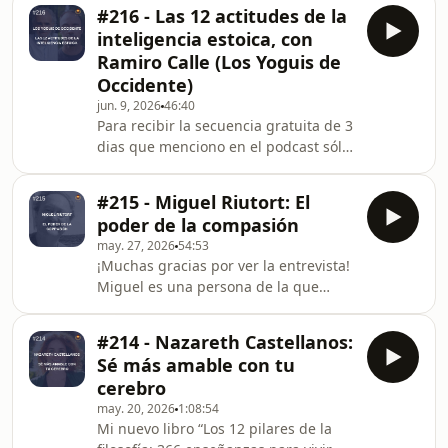
https://elestoico.com/newsletter-
#216 - Las 12 actitudes de la
estoica/Entra en mi membresía y
inteligencia estoica, con
empieza a cultivar tu serenidad aquí:
Ramiro Calle (Los Yoguis de
https://patreon.com/elestoicoesp
Occidente)
Hosted on Acast. See
jun. 9, 2026
46:40
acast.com/privacy for more
Para recibir la secuencia gratuita de 3
information.
dias que menciono en el podcast sólo
tienes que apuntarte aquí:
https://elestoico.com/newsletter-
#215 - Miguel Riutort: El
estoica/Es para mí una alegría poder
poder de la compasión
traerte una nueva entrega de "Los
may. 27, 2026
54:53
Yoguis de Occidente", junto al
¡Muchas gracias por ver la entrevista!
maestro&nbsp; Ramiro Calle.
Miguel es una persona de la que
Hablamos de cómo aprender a soltar,
aprender muchísimo, espero que te
dejar de sufrir por lo que no podemos
ayude a poner la compasión en
controlar, convivir con la
#214 - Nazareth Castellanos:
práctica. He creado una secuencia
incertidumbre, enfrentarnos al e
Sé más amable con tu
gratuita de 3 días para aprender a
cerebro
crear en nuestro espacio un interior
may. 20, 2026
1:08:54
al que retirarnos cuando más lo
Mi nuevo libro “Los 12 pilares de la
necesitemos. Si quieres recibirla, sólo