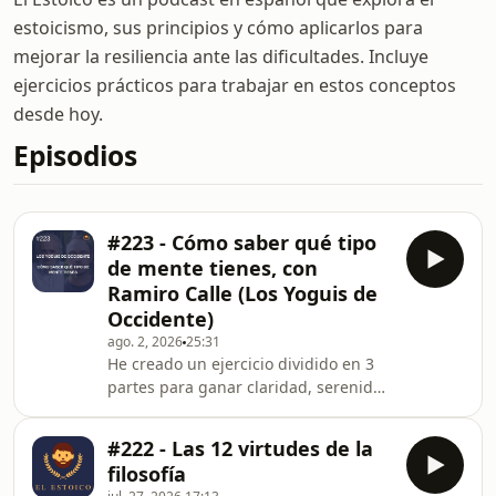
estoicismo, sus principios y cómo aplicarlos para
mejorar la resiliencia ante las dificultades. Incluye
ejercicios prácticos para trabajar en estos conceptos
desde hoy.
Episodios
#223 - Cómo saber qué tipo
de mente tienes, con
Ramiro Calle (Los Yoguis de
Occidente)
ago. 2, 2026
25:31
He creado un ejercicio dividido en 3
partes para ganar claridad, serenidad
y presencia. Si quieres recibirlo
gratis, únete a mi newsletter aquí:
#222 - Las 12 virtudes de la
https://elestoico.com/newsletter-
filosofía
estoica Hosted on Acast. See