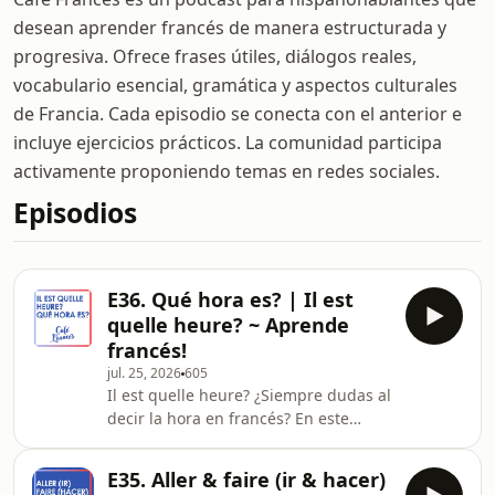
desean aprender francés de manera estructurada y
progresiva. Ofrece frases útiles, diálogos reales,
vocabulario esencial, gramática y aspectos culturales
de Francia. Cada episodio se conecta con el anterior e
incluye ejercicios prácticos. La comunidad participa
activamente proponiendo temas en redes sociales.
Episodios
E36. Qué hora es? | Il est
quelle heure? ~ Aprende
francés!
jul. 25, 2026
605
Il est quelle heure? ¿Siempre dudas al
decir la hora en francés? En este
episodio de Café Francés aprendemos
a preguntar y decir la hora. Un
E35. Aller & faire (ir & hacer)
episodio pensado para escuchar con