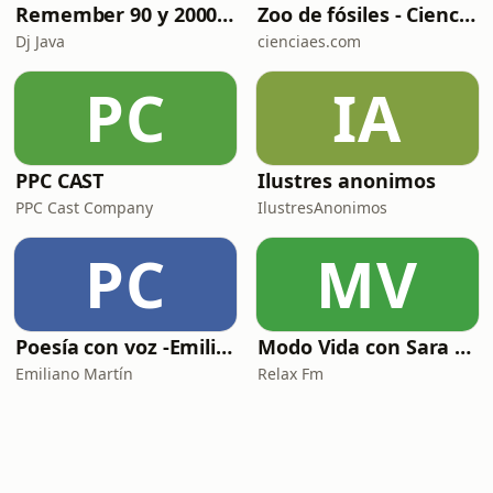
Remember 90 y 2000 en PLAY WITH ME by Dj Java
Zoo de fósiles - Cienciaes.com
Dj Java
cienciaes.com
PC
IA
PPC CAST
Ilustres anonimos
PPC Cast Company
IlustresAnonimos
PC
MV
Poesía con voz -Emiliano Martín- Podcasts
Modo Vida con Sara Manzaneque
Emiliano Martín
Relax Fm