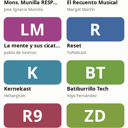
Mons. Munilla RESPONDE
El Recuento Musical
Jose Ignacio Munilla
Margot Martín
LM
R
La mente y sus cicatrices
Reset
pablo de lorenzo
TuPodcast
K
BT
Kernelcast
Batiburrillo Tech
Hellarghon
Yoyo Fernández
R9
ZD