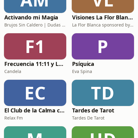
Activando mi Magia
Visiones La Flor Blanca
Brujos Sin Caldero | Dudas Media
La Flor Blanca sponsored by Ëlabba DIGITAL
F1
P
Frecuencia 11:11 y Las Leyes del universo✨
Psíquica
Candela
Eva Spina
EC
TD
El Club de la Calma con Beatriz Comes
Tardes de Tarot
Relax Fm
Tardes De Tarot