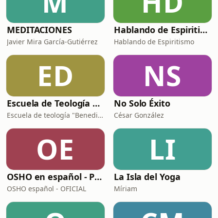
M
HD
MEDITACIONES
Hablando de Espiritismo
Javier Mira García-Gutiérrez
Hablando de Espiritismo
ED
NS
Escuela de Teología Benedicto XVI
No Solo Éxito
Escuela de teología "Benedicto XVI"
César González
OE
LI
OSHO en español - Podcast
La Isla del Yoga
OSHO español - OFICIAL
Míriam