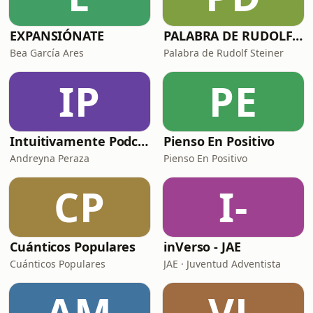
EXPANSIÓNATE
PALABRA DE RUDOLF STEINER
Bea García Ares
Palabra de Rudolf Steiner
IP
PE
Intuitivamente Podcast
Pienso En Positivo
Andreyna Peraza
Pienso En Positivo
CP
I-
Cuánticos Populares
inVerso - JAE
Cuánticos Populares
JAE · Juventud Adventista
AM
VL