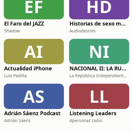
EF
HD
El Faro del JAZZ
Historias de sexo muy intensas y calientes
Shadow
Audiodesires
AI
NI
Actualidad iPhone
NACIONAL II: LA RUTA DEL EXILIO
Luis Padilla
La República Independiente de la Radio
AS
LL
Adrián Sáenz Podcast
Listening Leaders
Adrián Sáenz
dpersonas radio