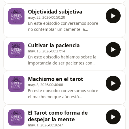
secuencia interpretable como si se
tratase de una lectura.
Objetividad subjetiva
may. 22, 2026
00:50:20
En este episodio conversamos sobre
no contemplar unicamente la
objetividad mental, sino también la
intuición como base para ser
Cultivar la paciencia
objetivos. ¿Es posible?
may. 15, 2026
00:37:14
En este episodio hablamos sobre la
importancia de ser pacientes con
nosotros mismos para después serlo
con los demás, en una consulta por
Machismo en el tarot
ej.
may. 8, 2026
00:40:08
En este episodio conversamos sobre
el machismo que aún está
internalizado en algunas personas
del ambiente tarotístico y por qué es
El Tarot como forma de
importante seguir debatiendo sobre
despejar la mente
esto.
may. 1, 2026
00:36:47