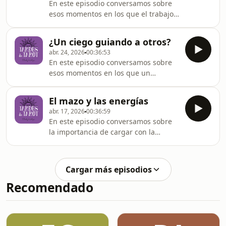
En este episodio conversamos sobre
esos momentos en los que el trabajo y
las responsabilidades varias de la
vida adulta nos satura la mente y
¿Un ciego guiando a otros?
cómo el tarot puede darnos formas
abr. 24, 2026
00:36:53
para sobrellevar eso.
En este episodio conversamos sobre
esos momentos en los que un
consultante llega con un tema que
también estamos atravesando
El mazo y las energías
nosotros y exige mayor objetividad.
abr. 17, 2026
00:36:59
En este episodio conversamos sobre
la importancia de cargar con la
intención de aquello que
preguntamos al mazo y cómo siempre
está la energía del tarotista durante
Cargar más episodios
ese proceso.
Recomendado