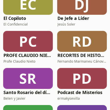
EC
DJ
El Copiloto
De Jefe a Líder
El Confidencial
Jesús Soler
PC
RD
PROFE CLAUDIO NIETO
RECORTES DE HISTORIA Y CIENCIA
Profe Claudio Nieto
Fernando Marmaneu Cánovas
SR
PD
Santo Rosario del día. 🙏 Reza con nosotros en castellano 🇪🇸
Podcast de Misterios
Belen y Javier
ermakysevilla