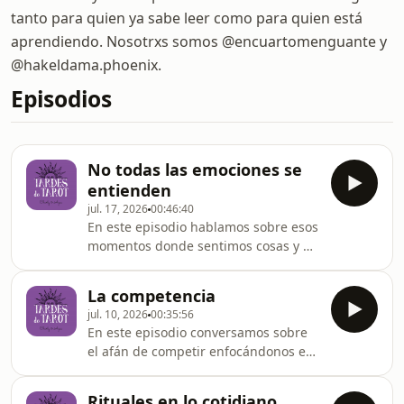
tanto para quien ya sabe leer como para quien está
aprendiendo. Nosotrxs somos @encuartomenguante y
@hakeldama.phoenix.
Episodios
No todas las emociones se
entienden
jul. 17, 2026
00:46:40
En este episodio hablamos sobre esos
momentos donde sentimos cosas y no
es tan vital ponerle palabras. Solo
sentir y habitar eso.
La competencia
jul. 10, 2026
00:35:56
En este episodio conversamos sobre
el afán de competir enfocándonos en
la comparación y no en mejorar
nuestro proceso y enfoque.
Rituales en lo cotidiano