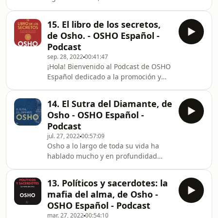
Kairos, inaugura nuestra prometida
lo
sección de entrevistas. Casi dos años
15. El libro de los secretos,
después de nuestro primer episodio y
de Osho. - OSHO Español -
160.000 audiciones nos liamos para
Podcast
hacer una entrevista en ZOOM al
sep. 28, 2022
00:41:47
director de una editorial pionera en
¡Hola! Bienvenido al Podcast de OSHO
España en el campo de la
Español dedicado a la promoción y
espiritualidad y la nueva conciencia.
difusión de los libros de Osho. Con
Kairós es una editorial española
este episodio, el nº15, iniciamos
fundada en 1964 por
14. El Sutra del Diamante, de
nuestra 3ª temporada. Y lo hacemos
Osho - OSHO Español -
con la noticia de que hemos superado
Podcast
las cienmil &nbsp;escuchas en
jul. 27, 2022
00:57:09
nuestro canal. Los números en
Osho a lo largo de toda su vida ha
internet tienes siempre algo de
hablado mucho y en profundidad
irreales pero el hecho es que sois mas
sobre las enseñanzas de el Buda
de un millar de personas las que
Gautama: Series completas como el
escucháis este podcast
13. Políticos y sacerdotes: la
Dhamapadha con diez volúmenes, o
mafia del alma, de Osho -
el popular Sutra del corazón, el Sutra
OSHO Español - Podcast
de los 42 capítulos al que dedicamos
mar. 27, 2022
00:54:10
el episodio nº 6 de este Podcast, uno