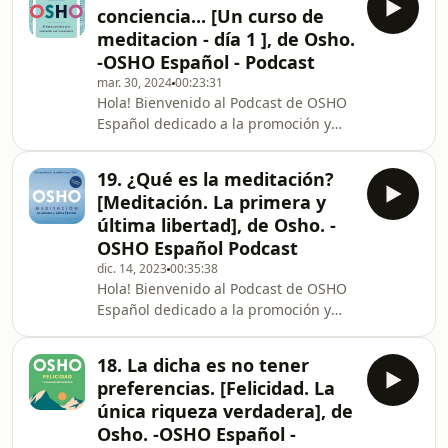
actividad en iniciamos nuestra 4ª
conciencia... [Un curso de
temporada con un nuevo episodio, el
meditacion - día 1 ], de Osho.
número 21, en el que os presentamos
-OSHO Español - Podcast
un nuevo título de Osho
mar. 30, 2024
00:23:31
recientemente traducido por Editorial
Hola! Bienvenido al Podcast de OSHO
Kairos, titulado: No culpes a tu
Español dedicado a la promoción y
Karma.Durante su vida Osho dejo
difusión de los libros de Osho. Hoy
publicados mas de trescientos
retomamos nuestra actividad con un
cincuenta títu
19. ¿Qué es la meditación?
nuevo episodio, el nº20, El libro que
[Meditación. La primera y
os vamos a presentar hoy se titula: Un
última libertad], de Osho. -
Curso de meditación . 21 días de
OSHO Español Podcast
práctica para reconectar con la
dic. 14, 2023
00:35:38
conciencia y tiene una característica
Hola! Bienvenido al Podcast de OSHO
especial. Se trata de un libro práctico
Español dedicado a la promoción y
y transformador diseñado para que,
difusión de los libros de Osho. Hoy
en
retomamos de nuevo nuestra
18. La dicha es no tener
actividad con un nuevo episodio, el
preferencias. [Felicidad. La
nº19, para hablaros de un libro
única riqueza verdadera], de
importante: Meditación la primera y
Osho. -OSHO Español -
última libertad. Una guía de las