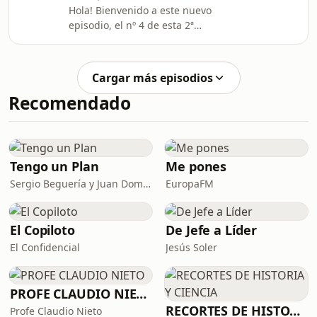
Hola! Bienvenido a este nuevo
de los más escuchados de todos. En
episodio, el nº 4 de esta 2ª
todos ellos Osho nos acerca a la
temporada, del Podcast de OSHO
figura de Buda del que nos dice como
Español dedicado a la promoción y
muestra: “Me enc
difusión de los libros de Osho en
Cargar más episodios
español. Mi nombre es Charna
Recomendado
Martín-Santos y formo parte del
equipo de OSHO Internacional
dedicado a la publicación de la obra
de Osho en nuestro idioma. Lo que
distingue de forma extraordinaria a
Tengo un Plan
Me pones
Osho de otros maestros o referentes
Sergio Beguería y Juan Domínguez
EuropaFM
espiritua
El Copiloto
De Jefe a Líder
El Confidencial
Jesús Soler
PROFE CLAUDIO NIETO
RECORTES DE HISTORIA Y CIENCIA
Profe Claudio Nieto