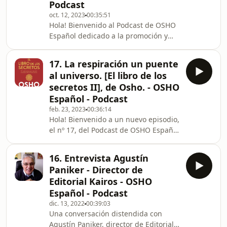
Podcast
meditaciones Osho. Si quieres
empezar a meditar no dejes de
oct. 12, 2023
00:35:51
Hola! Bienvenido al Podcast de OSHO
escucharlo y después hacerte con el
Español dedicado a la promoción y
libro La meditación consiste en
difusión de los libros de Osho. Hoy
después de un largo paréntesis
17. La respiración un puente
retomamos de nuevo nuestra
al universo. [El libro de los
actividad con un nuevo episodio, el
secretos II], de Osho. - OSHO
nº18, Osho habló durante más de
Español - Podcast
treinta años de vida pública, dando
feb. 23, 2023
00:36:14
charlas de manera ininterrumpida
Hola! Bienvenido a un nuevo episodio,
durante largos períodos en sesiones
el nº 17, del Podcast de OSHO Español
de mañana y tarde y ante diferentes
dedicado a la promoción y difusión de
tipos de audiencias que fu
los libros de Osho. Si al inicio de esta
16. Entrevista Agustín
temporada, dos episodios atrás, os
Paniker - Director de
contábamos que habíamos superado
Editorial Kairos - OSHO
la barrera de las cien mil escuchas en
Español - Podcast
nuestro canal…, hoy a penas 4 meses
dic. 13, 2022
00:39:03
más tarde hemos superado las
Una conversación distendida con
200.000 escuchas. Por supuesto nos
Agustín Paniker, director de Editorial
encanta el número de escuchas pero