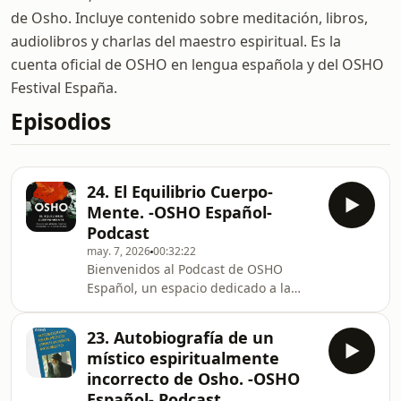
de Osho. Incluye contenido sobre meditación, libros,
audiolibros y charlas del maestro espiritual. Es la
cuenta oficial de OSHO en lengua española y del OSHO
Festival España.
Episodios
24. El Equilibrio Cuerpo-
Mente. -OSHO Español-
Podcast
may. 7, 2026
00:32:22
Bienvenidos al Podcast de OSHO
Español, un espacio dedicado a la
promoción y difusión de los libros de
Osho. Tanto si es la primera vez que
23. Autobiografía de un
nos escuchas como si ya
místico espiritualmente
hasacompañado alguno de nuestros
incorrecto de Osho. -OSHO
episodios anteriores, nuestra
Español- Podcast
intención es ayudarte a descubrir