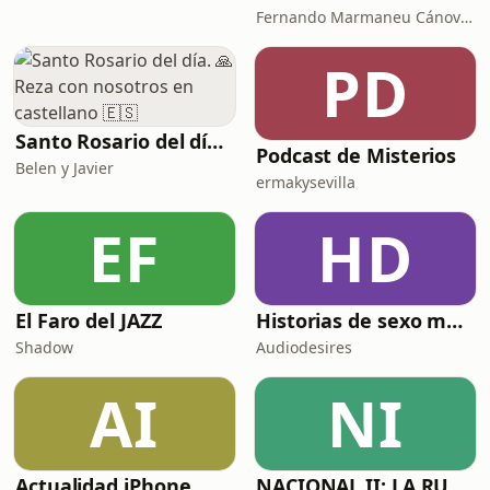
Fernando Marmaneu Cánovas
PD
Santo Rosario del día. 🙏 Reza con nosotros en castellano 🇪🇸
Podcast de Misterios
Belen y Javier
ermakysevilla
EF
HD
El Faro del JAZZ
Historias de sexo muy intensas y calientes
Shadow
Audiodesires
AI
NI
Actualidad iPhone
NACIONAL II: LA RUTA DEL EXILIO