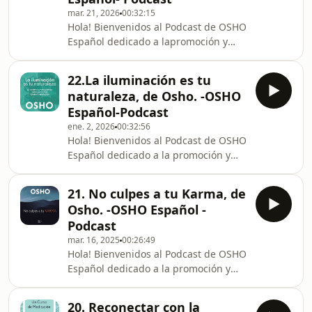
mar. 21, 2026
00:32:15
nuevos títulos dentro de la vasta
Hola! Bienvenidos al Podcast de OSHO
colección de libros de este maestro
Español dedicado a lapromoción y
inclasificable, traducidos al
difusión de los libros de Osho.
español. Hoy retomamos nuestra
Retomamos hoy nuestra actividad con
activid
22.La iluminación es tu
un nuevo episodio, elnº 23, con el que
naturaleza, de Osho. -OSHO
añadimos un nuevo título a nuestra
Español-Podcast
biblioteca. Mi nombre es Charna (Luis
ene. 2, 2026
00:32:56
Martin-Santos) y formo parte del
Hola! Bienvenidos al Podcast de OSHO
equipo de Osho
Español dedicado a la promoción y
Internacionalocupado en traducir y
difusión de los libros de
difundir la obra de Osho publicada en
Osho. Retomamos hoy nuestra
la actualidad enmas de 50 idi
21. No culpes a tu Karma, de
actividad con un nuevo episodio, el nº
Osho. -OSHO Español -
22, en el que añadimos un nuevo
Podcast
título a nuestra biblioteca. El libro en
mar. 16, 2025
00:26:49
cuestión se titula La iluminación es tu
Hola! Bienvenidos al Podcast de OSHO
naturaleza, La diferencia fundamental
Español dedicado a la promoción y
entre psicología, terapia y
difusin de los libros de
meditación. Recientemente la
Osho.Retomamos hoy nuestra
editorial Gaia Ediciones ha
20. Reconectar con la