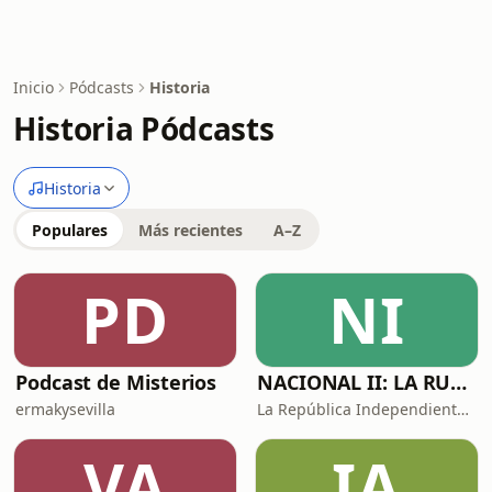
Inicio
Pódcasts
Historia
Historia Pódcasts
Historia
Populares
Más recientes
A–Z
PD
NI
Podcast de Misterios
NACIONAL II: LA RUTA DEL EXILIO
ermakysevilla
La República Independiente de la Radio
VA
IA