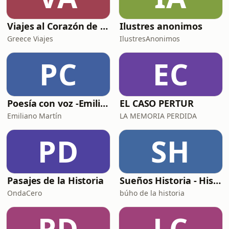
Viajes al Corazón de la Historia
Ilustres anonimos
Greece Viajes
IlustresAnonimos
PC
EC
Poesía con voz -Emiliano Martín- Podcasts
EL CASO PERTUR
Emiliano Martín
LA MEMORIA PERDIDA
PD
SH
Pasajes de la Historia
Sueños Historia - Histórico Podcast de historia relajada para dormir
OndaCero
búho de la historia
PD
LC