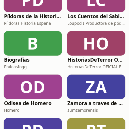
Píldoras de la Historia de España
Los Cuentos del Sabio. Historia, filosofía y reflexión
Píldoras Historia España
Loupod I Productora de pódcast
B
HO
Biografías
HistoriasDeTerror OFICIAL ESP
Phileasfogg
HistoriasDeTerror OFICIAL ESP
OD
ZA
Odisea de Homero
Zamora a traves de su historia.
Homero
sumzamorensis