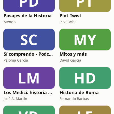
PD
PT
Pasajes de la Historia
Plot Twist
Mendo
Plot Twist
SC
MY
Sí comprendo - Podcast espagnol intermediaire et avancé
Mitos y más
Paloma García
David García
LM
HD
Los Medici: historia de una dinastía
Historia de Roma
José A. Martín
Fernando Barbas