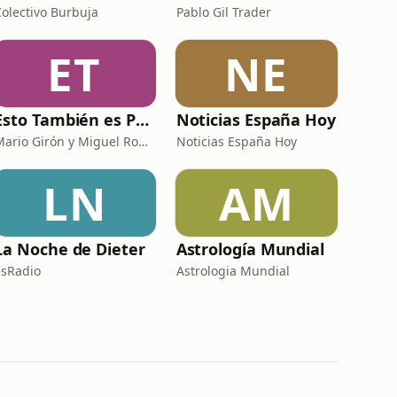
Colectivo Burbuja
Pablo Gil Trader
ET
NE
Esto También es Política
Noticias España Hoy
Mario Girón y Miguel Rodríguez
Noticias España Hoy
LN
AM
La Noche de Dieter
Astrología Mundial
esRadio
Astrologia Mundial