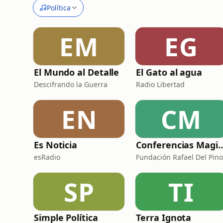
Política
EM
EG
El Mundo al Detalle
El Gato al agua
Descifrando la Guerra
Radio Libertad
EN
CM
Es Noticia
Conferencias Magistrales Fundació
esRadio
Fundación Rafael Del Pin
SP
TI
Simple Política
Terra Ignota