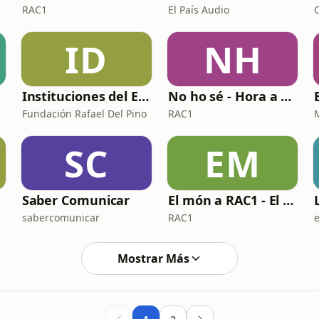
RAC1
El País Audio
ID
NH
Instituciones del Estado Democrático de Derecho
No ho sé - Hora a hora
Fundación Rafael Del Pino
RAC1
SC
EM
Saber Comunicar
El món a RAC1 - El perquè de tot plegat
sabercomunicar
RAC1
Mostrar Más