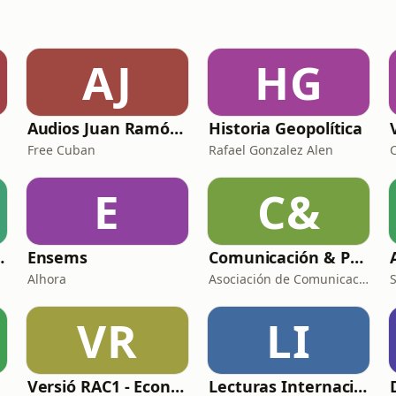
AJ
HG
Audios Juan Ramón Rallo
Historia Geopolítica
Free Cuban
Rafael Gonzalez Alen
E
C&
n Rafael del Pino
Ensems
Comunicación & Política
o
Alhora
Asociación de Comunicación Política (ACOP)
VR
LI
Versió RAC1 - Economia
Lecturas Internacionales