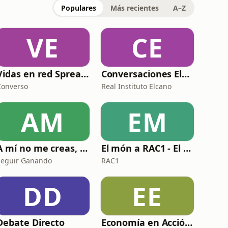
Populares
Más recientes
A–Z
VE
CE
Vidas en red Spreaker
Conversaciones Elcano
Converso
Real Instituto Elcano
AM
EM
A mí no me creas, pero...
El món a RAC1 - El davantal
Seguir Ganando
RAC1
DD
EE
Debate Directo
Economía en Acción con Pablo Gil