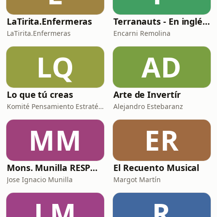
LaTirita.Enfermeras
Terranauts - En inglés y en español. Science and nature in 5 minutes
LaTirita.Enfermeras
Encarni Remolina
LQ
AD
Lo que tú creas
Arte de Invertír
Komité Pensamiento Estratégico
Alejandro Estebaranz
MM
ER
Mons. Munilla RESPONDE
El Recuento Musical
Jose Ignacio Munilla
Margot Martín
LM
R